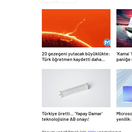
20 gezegeni yutacak büyüklükte:
‘Kama’ 
Türk öğretmen kaydetti daha
paniğe 
önce böylesi hiç görülmedi
Türkiye üretti… ‘Yapay Damar’
Microso
teknolojisine AB onayı!
yenilik
kalmay
Yorum yapabilmek için
giriş
yapmalısınız.