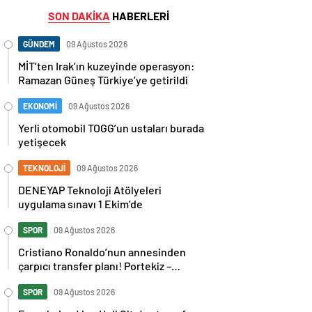
SON DAKİKA
HABERLERİ
GÜNDEM
09 Ağustos 2026
MİT’ten Irak’ın kuzeyinde operasyon:
Ramazan Güneş Türkiye’ye getirildi
EKONOMİ
09 Ağustos 2026
Yerli otomobil TOGG’un ustaları burada
yetişecek
TEKNOLOJİ
09 Ağustos 2026
DENEYAP Teknoloji Atölyeleri
uygulama sınavı 1 Ekim’de
SPOR
09 Ağustos 2026
Cristiano Ronaldo’nun annesinden
çarpıcı transfer planı! Portekiz –
İspanya maçı sonrası tepkilere kız
kardeşinden sert cevap
SPOR
09 Ağustos 2026