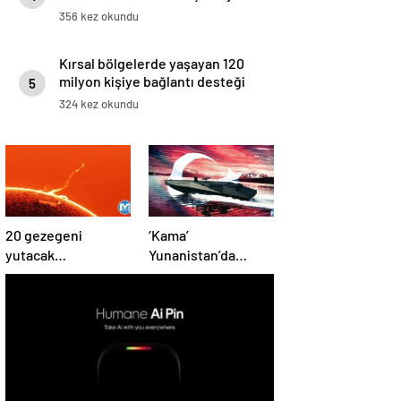
356 kez okundu
Kırsal bölgelerde yaşayan 120
milyon kişiye bağlantı desteği
5
için imzalar atıldı
324 kez okundu
20 gezegeni
‘Kama’
yutacak
Yunanistan’da
büyüklükte: Türk
büyük paniğe
öğretmen kaydetti
neden oldu!
daha önce böylesi
hiç görülmedi