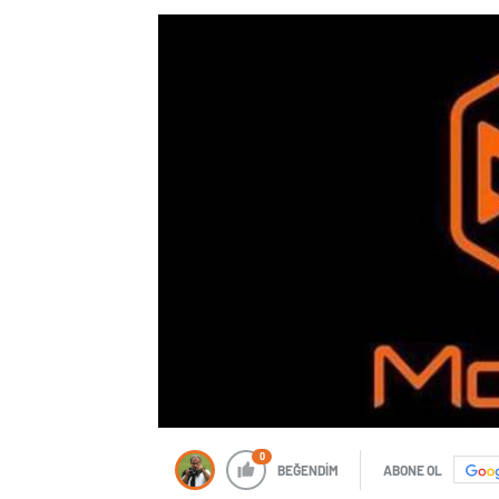
0
BEĞENDİM
ABONE OL