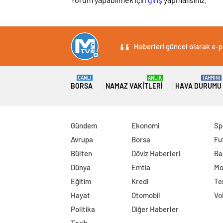
Haberleri güncel olarak e-po
CANLI
ANLIK
TAHMİNİ
BORSA
NAMAZ VAKITLERI
HAVA DURUMU
Gündem
Ekonomi
Sp
Avrupa
Borsa
Fu
Bülten
Döviz Haberleri
Ba
Dünya
Emtia
Mo
Eğitim
Kredi
Te
Hayat
Otomobil
Vo
Politika
Diğer Haberler