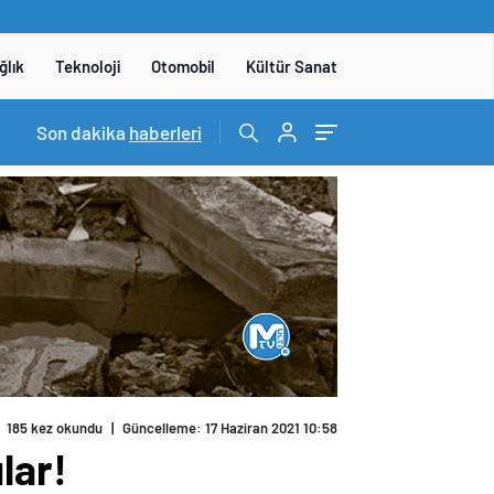
ğlık
Teknoloji
Otomobil
Kültür Sanat
15:06
Son dakika
/
DENEYAP Teknoloji Atölyeleri uygulama sınavı 1 
haberleri
185 kez okundu
|
Güncelleme: 17 Haziran 2021 10:58
lar!