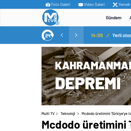
Foto Galeri
Video Galeri
Yemek T
Gündem
MİT’ten Irak’ın kuzeyinde operasyon: Ramazan Güneş Türkiye’ye getirildi
14:05
/
Yerli ot
Multi TV
Teknoloji
Mcdodo üretimini Türkiye’ye ta
Mcdodo üretimini T