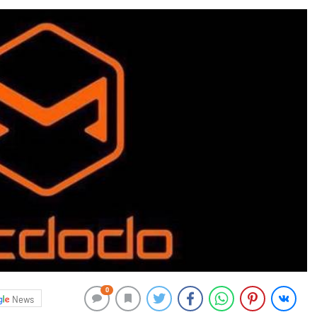
0
News