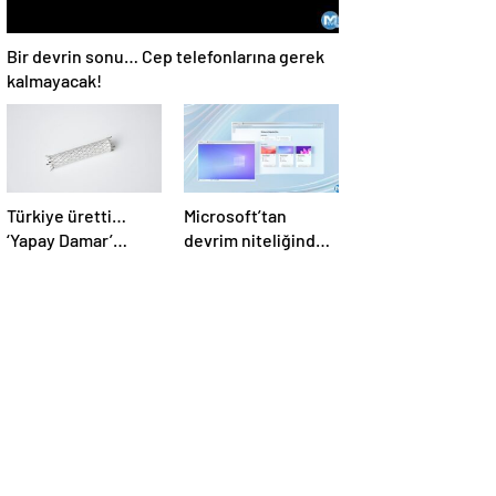
Bir devrin sonu… Cep telefonlarına gerek
kalmayacak!
Türkiye üretti…
Microsoft’tan
‘Yapay Damar’
devrim niteliğinde
teknolojisine AB
yenilik: Bilgisayara
onayı!
gerek kalmayacak!