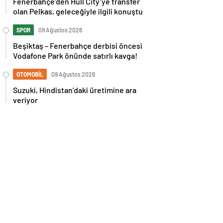
Fenerbahçe’den Hull City’ye transfer
olan Pelkas, geleceğiyle ilgili konuştu
SPOR
09 Ağustos 2026
Beşiktaş – Fenerbahçe derbisi öncesi
Vodafone Park önünde satırlı kavga!
OTOMOBİL
09 Ağustos 2026
Suzuki, Hindistan’daki üretimine ara
veriyor