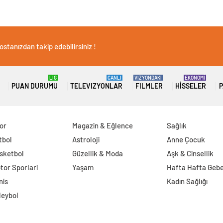
stanızdan takip edebilirsiniz !
LİG
CANLI
VIZYONDAKI
EKONOMİ
PUAN DURUMU
TELEVIZYONLAR
FILMLER
HISSELER
P
or
Magazin & Eğlence
Sağlık
tbol
Astroloji
Anne Çocuk
sketbol
Güzellik & Moda
Aşk & Cinsellik
tor Sporlari
Yaşam
Hafta Hafta Gebe
nis
Kadın Sağlığı
leybol