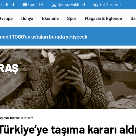
arifleri
Canli TV
Namaz Vakitleri
Yol Durumu
Avrupa
Dünya
Ekonomi
Spor
Magazin & Eğlence
Sa
omobil TOGG’un ustaları burada yetişecek
şıma kararı aldılar!
ürkiye’ye taşıma kararı aldı