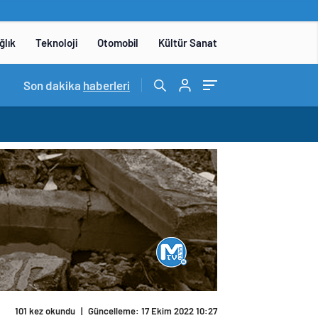
ğlık
Teknoloji
Otomobil
Kültür Sanat
15:06
Son dakika
/
DENEYAP Teknoloji Atölyeleri uygulama sınavı 1 
haberleri
101 kez okundu
|
Güncelleme: 17 Ekim 2022 10:27