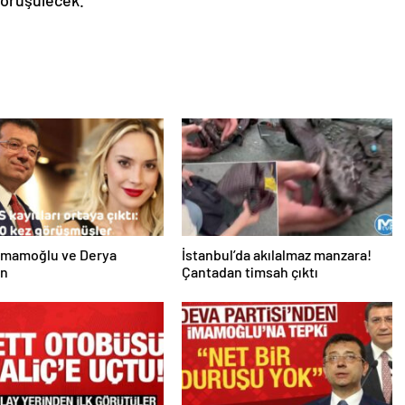
görüşülecek.
İmamoğlu ve Derya
İstanbul’da akılalmaz manzara!
an
Çantadan timsah çıktı