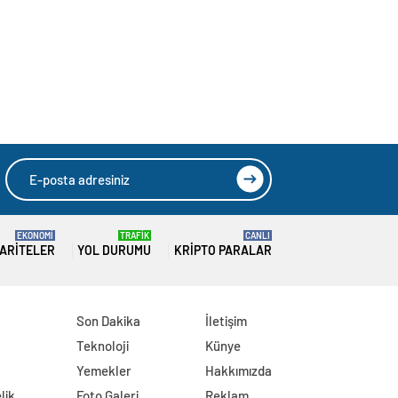
EKONOMİ
TRAFİK
CANLI
ARITELER
YOL DURUMU
KRIPTO PARALAR
Son Dakika
İletişim
Teknoloji
Künye
Yemekler
Hakkımızda
lik
Foto Galeri
Reklam