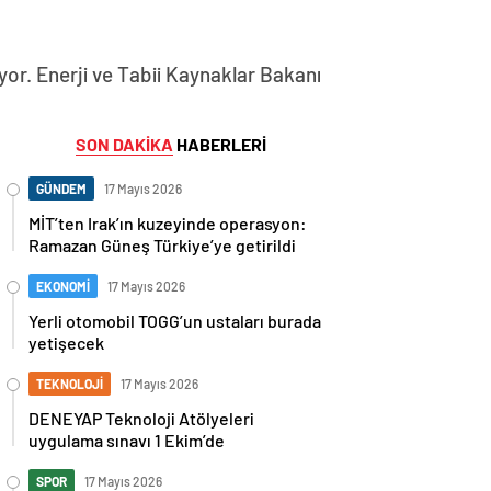
or. Enerji ve Tabii Kaynaklar Bakanı
SON DAKİKA
HABERLERİ
GÜNDEM
17 Mayıs 2026
MİT’ten Irak’ın kuzeyinde operasyon:
Ramazan Güneş Türkiye’ye getirildi
EKONOMİ
17 Mayıs 2026
Yerli otomobil TOGG’un ustaları burada
yetişecek
TEKNOLOJİ
17 Mayıs 2026
DENEYAP Teknoloji Atölyeleri
uygulama sınavı 1 Ekim’de
SPOR
17 Mayıs 2026