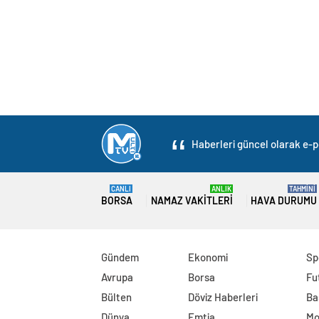
Haberleri güncel olarak e-po
CANLI
ANLIK
TAHMİNİ
BORSA
NAMAZ VAKITLERI
HAVA DURUMU
Gündem
Ekonomi
Sp
Avrupa
Borsa
Fu
Bülten
Döviz Haberleri
Ba
Dünya
Emtia
Mo