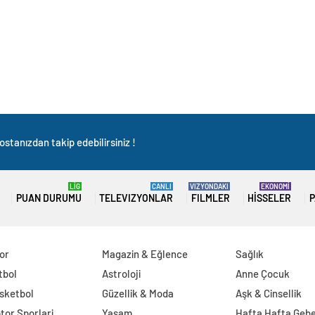
stanızdan takip edebilirsiniz !
LİG
CANLI
VIZYONDAKI
EKONOMİ
PUAN DURUMU
TELEVIZYONLAR
FILMLER
HISSELER
P
or
Magazin & Eğlence
Sağlık
tbol
Astroloji
Anne Çocuk
sketbol
Güzellik & Moda
Aşk & Cinsellik
tor Sporlari
Yaşam
Hafta Hafta Gebe