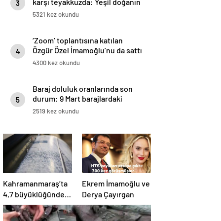
karşı teyakkuzda: Yeşil doğanın
3
canlıları onlara emanet
5321 kez okundu
‘Zoom’ toplantısına katılan
Özgür Özel İmamoğlu’nu da sattı
4
4300 kez okundu
Baraj doluluk oranlarında son
durum: 9 Mart barajlardaki
5
doluluk oranı ne kadar, yüzde
2519 kez okundu
kaç?
Kahramanmaraş’ta
Ekrem İmamoğlu ve
4,7 büyüklüğünde
Derya Çayırgan
deprem