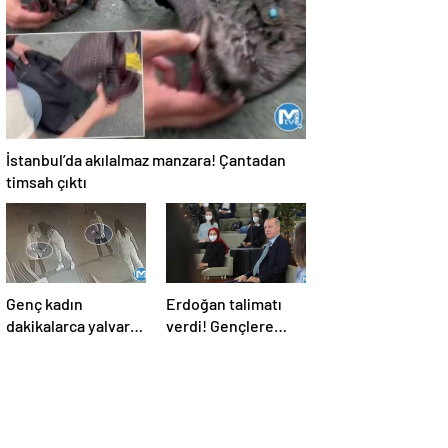
İstanbul’da akılalmaz manzara! Çantadan
timsah çıktı
Genç kadın
Erdoğan talimatı
dakikalarca yalvardı
verdi! Gençlere
ama tetiği çekti!
verilen o sözler
Kurşun yağdırdı
tutuluyor