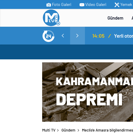
Foto Galeri
Video Galeri
Yemek T
Gündem
MİT’ten Irak’ın kuzeyinde operasyon: Ramazan Güneş Türkiye’ye getirildi
14:05
/
Yerli ot
Multi TV
Gündem
Meclis’e Amasra bilgilendirmes