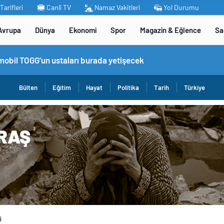
arifleri
Canli TV
Namaz Vakitleri
Yol Durumu
Avrupa
Dünya
Ekonomi
Spor
Magazin & Eğlence
Sa
omobil TOGG’un ustaları burada yetişecek
Bülten
Eğitim
Hayat
Politika
Tarih
Türkiye
i