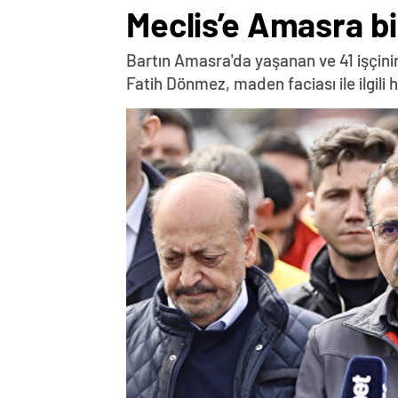
Meclis’e Amasra bi
Bartın Amasra'da yaşanan ve 41 işçini
Fatih Dönmez, maden faciası ile ilgili