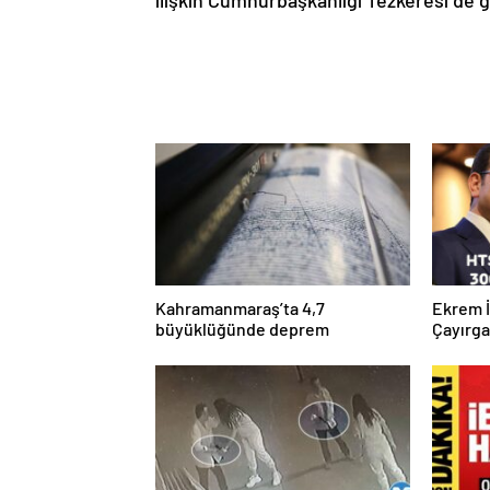
ilişkin Cumhurbaşkanlığı Tezkeresi de 
Kahramanmaraş’ta 4,7
Ekrem 
büyüklüğünde deprem
Çayırg