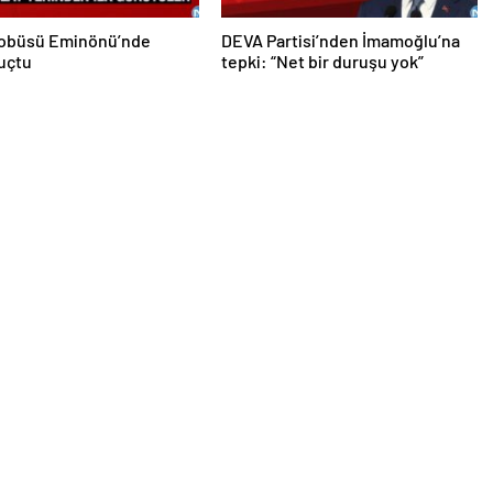
tobüsü Eminönü’nde
DEVA Partisi’nden İmamoğlu’na
uçtu
tepki: “Net bir duruşu yok”