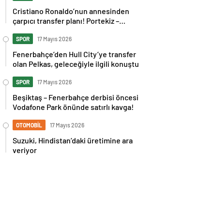
Cristiano Ronaldo’nun annesinden
çarpıcı transfer planı! Portekiz –
İspanya maçı sonrası tepkilere kız
kardeşinden sert cevap
SPOR
17 Mayıs 2026
Fenerbahçe’den Hull City’ye transfer
olan Pelkas, geleceğiyle ilgili konuştu
SPOR
17 Mayıs 2026
Beşiktaş – Fenerbahçe derbisi öncesi
Vodafone Park önünde satırlı kavga!
OTOMOBİL
17 Mayıs 2026
Suzuki, Hindistan’daki üretimine ara
veriyor