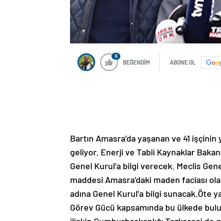
0
BEĞENDİM
ABONE OL
Bartın Amasra’da yaşanan ve 41 işçinin
geliyor. Enerji ve Tabii Kaynaklar Bakan
Genel Kurul’a bilgi verecek. Meclis Gen
maddesi Amasra’daki maden faciası olac
adına Genel Kurul’a bilgi sunacak.Öte y
Görev Gücü kapsamında bu ülkede buluna