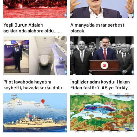
Yeşil Burun Adaları
Almanya’da esrar serbest
açıklarında alabora oldu…
olacak
Göçmen teknesi faciası: 63
ölü
Pilot lavaboda hayatını
İngilizler adını koydu: Hakan
kaybetti, havada korku dolu
Fidan faktörü! AB’ye Türkiye
anlar!
çağrısı: Hala geç değil