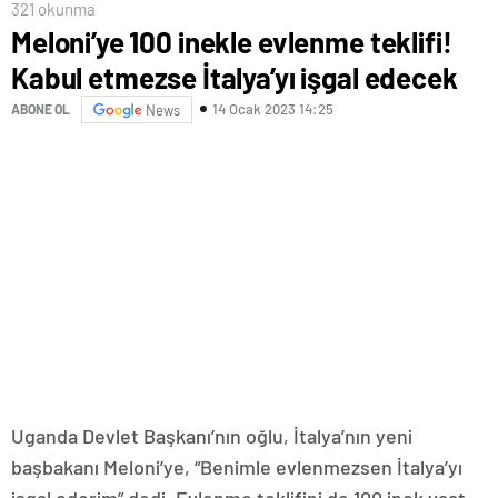
321 okunma
Meloni’ye 100 inekle evlenme teklifi!
Kabul etmezse İtalya’yı işgal edecek
14 Ocak 2023 14:25
ABONE OL
News
Uganda Devlet Başkanı’nın oğlu, İtalya’nın yeni
başbakanı Meloni’ye, “Benimle evlenmezsen İtalya’yı
işgal ederim” dedi. Evlenme teklifini de 100 inek vaat