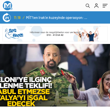
11:18
/
MİT’ten Irak’ın kuzeyinde operasyon: Ramazan Güneş Türkiye’ye getirildi