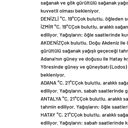
sağanak ve gök gürültülü sağanak yağışl
kuvvetli olması bekleniyor.
DENİZLİ °C, 19°CÇok bulutlu, öğleden s
İZMİR °C, 19°CÇok bulutlu, aralıklı sağ
ediliyor. Yağışların; öğle saatlerinde ku
AKDENİZÇok bulutlu, Doğu Akdeniz ile 
gürültülü sağanak yağışlı geçeceği tahm
Adana’nın güney ve doğusu ile Hatay kıy
Yöresinde güney ve güneybatı (Lodos) 
bekleniyor.
ADANA °C, 21°CÇok bulutlu, aralıklı sa
ediliyor. Yağışların, sabah saatlerinde 
ANTALYA °C, 21°CÇok bulutlu, aralıklı 
tahmin ediliyor. Yağışların; öğle saatle
HATAY °C, 21°CÇok bulutlu, aralıklı sa
ediliyor. Yağışların; sabah saatlerinde k