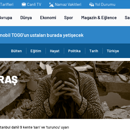
arifleri
Canli TV
Namaz Vakitleri
Yol Durumu
Avrupa
Dünya
Ekonomi
Spor
Magazin & Eğlence
Sa
omobil TOGG’un ustaları burada yetişecek
Bülten
Eğitim
Hayat
Politika
Tarih
Türkiye
anbul dahil 9 kente ‘sarı’ ve ‘turuncu’ uyarı