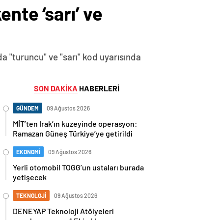
ente ‘sarı’ ve
"turuncu" ve "sarı" kod uyarısında
SON DAKİKA
HABERLERİ
GÜNDEM
09 Ağustos 2026
MİT’ten Irak’ın kuzeyinde operasyon:
Ramazan Güneş Türkiye’ye getirildi
EKONOMİ
09 Ağustos 2026
Yerli otomobil TOGG’un ustaları burada
yetişecek
TEKNOLOJİ
09 Ağustos 2026
DENEYAP Teknoloji Atölyeleri