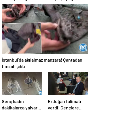
deprem
İstanbul’da akılalmaz manzara! Çantadan
timsah çıktı
Genç kadın
Erdoğan talimatı
dakikalarca yalvardı
verdi! Gençlere
ama tetiği çekti!
verilen o sözler
Kurşun yağdırdı
tutuluyor