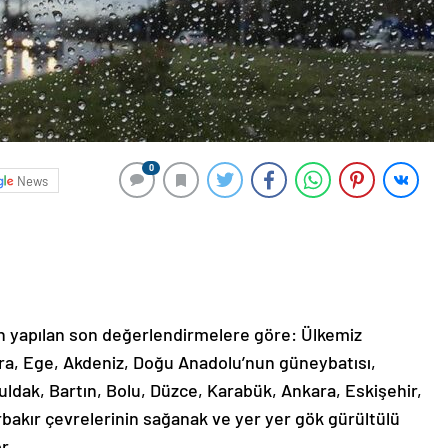
0
News
n yapılan son değerlendirmelere göre: Ülkemiz
ara, Ege, Akdeniz, Doğu Anadolu’nun güneybatısı,
ldak, Bartın, Bolu, Düzce, Karabük, Ankara, Eskişehir,
arbakır çevrelerinin sağanak ve yer yer gök gürültülü
r.