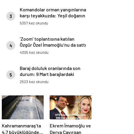
Komandolar orman yangınlarına
karşı teyakkuzda: Yeşil doğanın
3
canlıları onlara emanet
5357 kez okundu
‘Zoom’ toplantısına katılan
Özgür Özel İmamoğlu’nu da sattı
4
4305 kez okundu
Baraj doluluk oranlarında son
durum: 9 Mart barajlardaki
5
doluluk oranı ne kadar, yüzde
2523 kez okundu
kaç?
Kahramanmaraş’ta
Ekrem İmamoğlu ve
4,7 büyüklüğünde
Derya Çayırgan