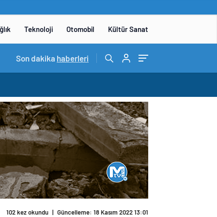
ğlık
Teknoloji
Otomobil
Kültür Sanat
15:06
Son dakika
/
DENEYAP Teknoloji Atölyeleri uygulama sınavı 1 
haberleri
102 kez okundu
|
Güncelleme: 18 Kasım 2022 13:01