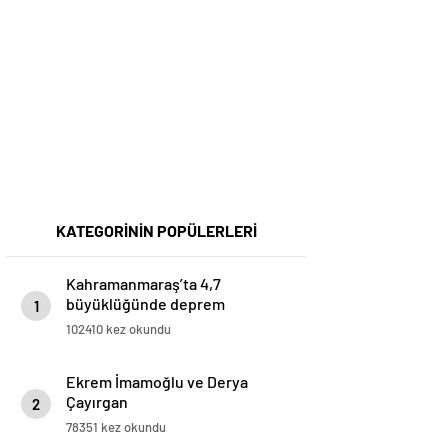
KATEGORİNİN POPÜLERLERİ
Kahramanmaraş’ta 4,7
büyüklüğünde deprem
1
102410 kez okundu
Ekrem İmamoğlu ve Derya
Çayırgan
2
78351 kez okundu