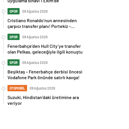
uygulama sınavı 1 Ekim’de
SPOR
09 Ağustos 2026
Cristiano Ronaldo’nun annesinden
çarpıcı transfer planı! Portekiz –
İspanya maçı sonrası tepkilere kız
kardeşinden sert cevap
SPOR
09 Ağustos 2026
Fenerbahçe’den Hull City’ye transfer
olan Pelkas, geleceğiyle ilgili konuştu
SPOR
09 Ağustos 2026
Beşiktaş – Fenerbahçe derbisi öncesi
Vodafone Park önünde satırlı kavga!
OTOMOBİL
09 Ağustos 2026
Suzuki, Hindistan’daki üretimine ara
veriyor