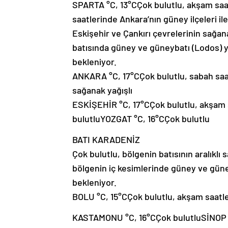
SPARTA °C, 13°CÇok bulutlu, akşam saa
saatlerinde Ankara’nın güney ilçeleri il
Eskişehir ve Çankırı çevrelerinin sağan
batısında güney ve güneybatı (Lodos) 
bekleniyor.
ANKARA °C, 17°CÇok bulutlu, sabah saatl
sağanak yağışlı
ESKİŞEHİR °C, 17°CÇok bulutlu, akşam 
bulutluYOZGAT °C, 16°CÇok bulutlu
BATI KARADENİZ
Çok bulutlu, bölgenin batısının aralıklı
bölgenin iç kesimlerinde güney ve güne
bekleniyor.
BOLU °C, 15°CÇok bulutlu, akşam saatle
KASTAMONU °C, 16°CÇok bulutluSİNOP °