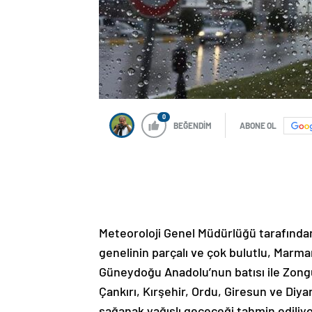
0
BEĞENDİM
ABONE OL
Meteoroloji Genel Müdürlüğü tarafında
genelinin parçalı ve çok bulutlu, Marm
Güneydoğu Anadolu’nun batısı ile Zongu
Çankırı, Kırşehir, Ordu, Giresun ve Diy
sağanak yağışlı geçeceği tahmin ediliyo