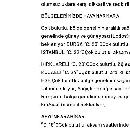
olumsuzluklara karşı dikkatli ve tedbirli
BÖLGELERİMİZDE HAVAMARMARA
Çok bulutlu, bölge genelinin aralıklı sa
genelinde güney ve güneybatı (Lodos) 
bekleniyor.BURSA °C, 23°CÇok bulutlu, a
İSTANBUL °C, 22°CÇok bulutlu, akşam s
KIRKLARELİ °C, 20°CÇok bulutlu, öğled
KOCAELİ °C, 24°CÇok bulutlu, aralıklı s
EGE Çok bulutlu, bölge genelinin sağan
tahmin ediliyor. Yağışların; öğle saatle
Rüzgârın; bölge genelinde güney ve gün
km/saat) esmesi bekleniyor.
AFYONKARAHİSAR
°C, 16°CÇok bulutlu, akşam saatlerinde 