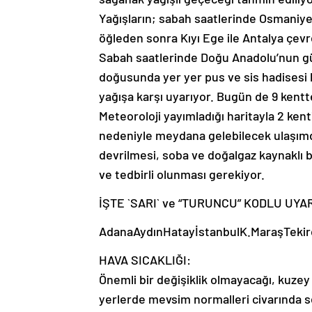
Yağışların; sabah saatlerinde Osmaniye
öğleden sonra Kıyı Ege ile Antalya çevr
Sabah saatlerinde Doğu Anadolu’nun 
doğusunda yer yer pus ve sis hadisesi b
yağışa karşı uyarıyor. Bugün de 9 kentt
Meteoroloji yayımladığı haritayla 2 kent
nedeniyle meydana gelebilecek ulaşımda
devrilmesi, soba ve doğalgaz kaynaklı b
ve tedbirli olunması gerekiyor.
İŞTE `SARI` ve “TURUNCU” KODLU UYA
AdanaAydınHatayİstanbulK.MaraşTekir
HAVA SICAKLIĞI:
Önemli bir değişiklik olmayacağı, kuze
yerlerde mevsim normalleri civarında s