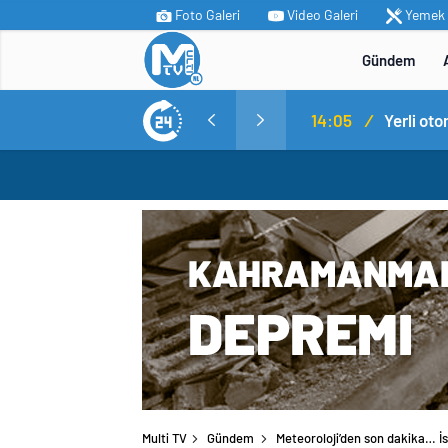
Foto Galeri
Video Galeri
Yemek T
Gündem
MİT’ten Irak’ın kuzeyinde operasyon: Ramazan Güneş Türkiye’ye getirildi
14:05
/
Yerli ot
Multi TV
Gündem
Meteoroloji’den son dakika… İst