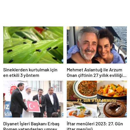
Sineklerden kurtulmak için
Mehmet Aslantuğ ile Arzum
en etkili 3 yöntem
Onan çiftinin 27 yıllık evliliği
sona erdi…
Diyanet İşleri Başkanı Erbaş
İftar menüleri 2023: 27. Gün
Roman vatandaşları umreye
iftar menüsü