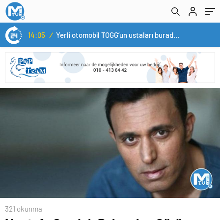
14:05
/
Yerli otomobil TOGG’un ustaları burada yetişecek
321 okunma