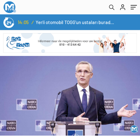
14:05
/
Yerli otomobil TOGG’un ustaları burada yetişecek