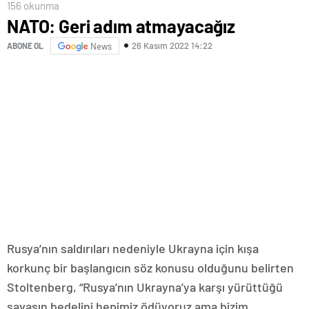
156 okunma
NATO: Geri adım atmayacağız
26 Kasım 2022 14:22
ABONE OL
News
Rusya’nın saldırıları nedeniyle Ukrayna için kışa
korkunç bir başlangıcın söz konusu olduğunu belirten
Stoltenberg, “Rusya’nın Ukrayna’ya karşı yürüttüğü
savaşın bedelini hepimiz ödüyoruz ama bizim