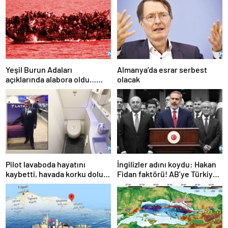
Yeşil Burun Adaları
Almanya’da esrar serbest
açıklarında alabora oldu…
olacak
Göçmen teknesi faciası: 63
ölü
Pilot lavaboda hayatını
İngilizler adını koydu: Hakan
kaybetti, havada korku dolu
Fidan faktörü! AB’ye Türkiye
anlar!
çağrısı: Hala geç değil