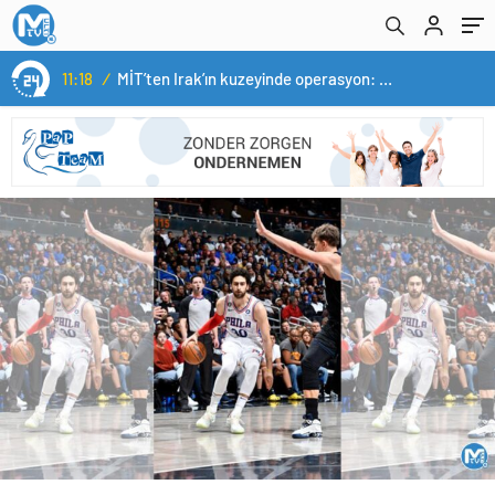
11:18
/
MİT’ten Irak’ın kuzeyinde operasyon: Ramazan Güneş Türkiye’ye getirildi