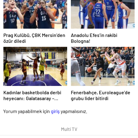
Prag Kulübü, ÇBK Mersin’den
Anadolu Efes’in rakibi
özür diledi
Bologna!
Kadınlar basketbolda derbi
Fenerbahçe, Euroleague’de
heyecanı: Galatasaray –
grubu lider bitirdi
Fenerbahçe
Yorum yapabilmek için
giriş
yapmalısınız.
Multi TV