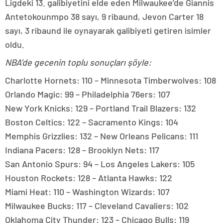
Ligdeki 13. galibiyetini elde eden Milwaukee’de Giannis
Antetokounmpo 38 sayı, 9 ribaund, Jevon Carter 18
sayı, 3 ribaund ile oynayarak galibiyeti getiren isimler
oldu.
NBA’de gecenin toplu sonuçları şöyle:
Charlotte Hornets: 110 – Minnesota Timberwolves: 108
Orlando Magic: 99 – Philadelphia 76ers: 107
New York Knicks: 129 – Portland Trail Blazers: 132
Boston Celtics: 122 – Sacramento Kings: 104
Memphis Grizzlies: 132 – New Orleans Pelicans: 111
Indiana Pacers: 128 – Brooklyn Nets: 117
San Antonio Spurs: 94 – Los Angeles Lakers: 105
Houston Rockets: 128 – Atlanta Hawks: 122
Miami Heat: 110 – Washington Wizards: 107
Milwaukee Bucks: 117 – Cleveland Cavaliers: 102
Oklahoma City Thunder: 123 – Chicago Bulls: 119