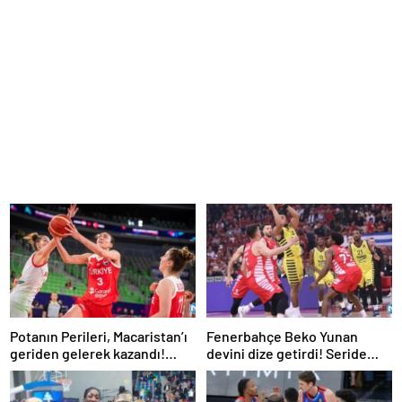
Potanın Perileri, Macaristan’ı
Fenerbahçe Beko Yunan
geriden gelerek kazandı!
devini dize getirdi! Seride
(Macaristan 68-69 Türkiye)
durumu eşitledi