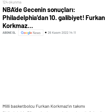
124 okunma
NBA’de Gecenin sonuçları:
Philadelphia’dan 10. galibiyet! Furkan
Korkmaz…
26 Kasım 2022 14:11
ABONE OL
News
Milli basketbolcu Furkan Korkmaz’ın takımı