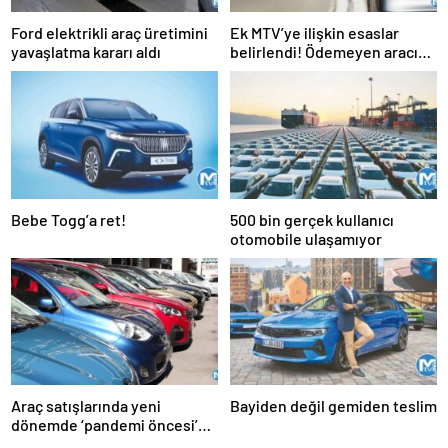
Ford elektrikli araç üretimini
Ek MTV’ye ilişkin esaslar
yavaşlatma kararı aldı
belirlendi! Ödemeyen aracını
satamayacak
Bebe Togg’a ret!
500 bin gerçek kullanıcı
otomobile ulaşamıyor
Araç satışlarında yeni
Bayiden değil gemiden teslim
dönemde ‘pandemi öncesi’
beklentisi