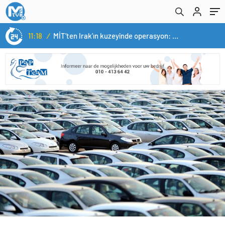
11:18
/
MİT’ten Irak’ın kuzeyinde operasyon: Ramazan Güneş Türkiye’ye getirildi