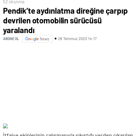
52 okunma
Pendik’te aydınlatma direğine çarpıp
devrilen otomobilin sürücüsü
yaralandı
28 Temmuz 2023 14:17
ABONE OL
News
İtfaiye ekiplerinin çalışmasıyla sıkıştığı yerden çıkarılan