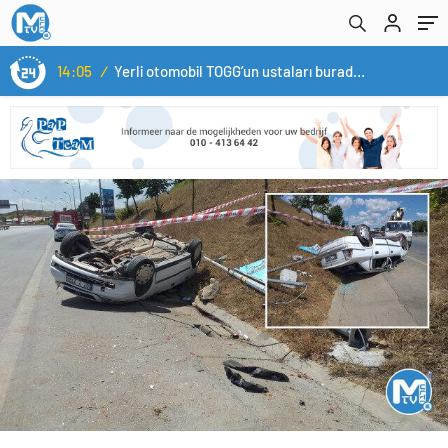
14:05
/
Yerli otomobil TOGG’un ustaları burada yetişecek