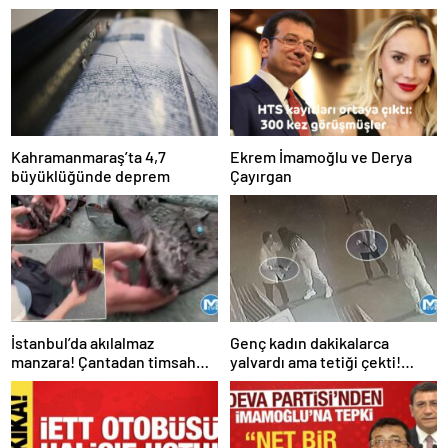
Kahramanmaraş’ta 4,7
Ekrem İmamoğlu ve Derya
büyüklüğünde deprem
Çayırgan
İstanbul’da akılalmaz
Genç kadın dakikalarca
manzara! Çantadan timsah
yalvardı ama tetiği çekti!
çıktı
Kurşun yağdırdı