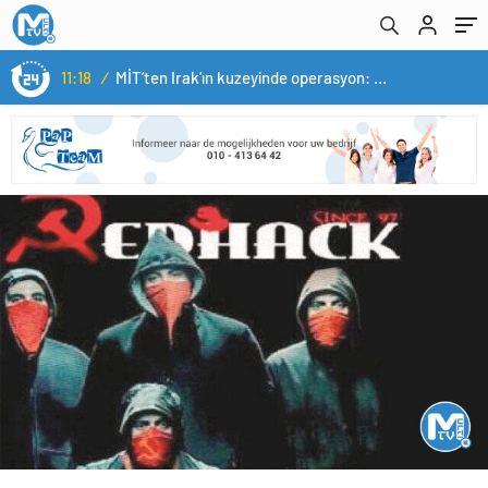
11:18
/
MİT’ten Irak’ın kuzeyinde operasyon: Ramazan Güneş Türkiye’ye getirildi