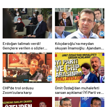
Erdoğan talimatı verdi!
Kılıçdaroğlu’na meydan
Gençlere verilen o sözler
okuyan İmamoğlu: Ajandamız
tutuluyor
olacak ama belli bir günü yok
CHP’de trol ordusu
Ümit Özdağ’dan muhalefeti
Zoom’culara karşı
sarsan açıklama! İYİ Parti ve
CHP arasında fitili ateşledi!