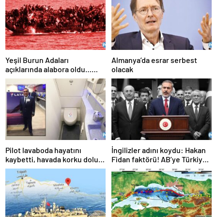
Yeşil Burun Adaları
Almanya’da esrar serbest
açıklarında alabora oldu…
olacak
Göçmen teknesi faciası: 63
ölü
Pilot lavaboda hayatını
İngilizler adını koydu: Hakan
kaybetti, havada korku dolu
Fidan faktörü! AB’ye Türkiye
anlar!
çağrısı: Hala geç değil