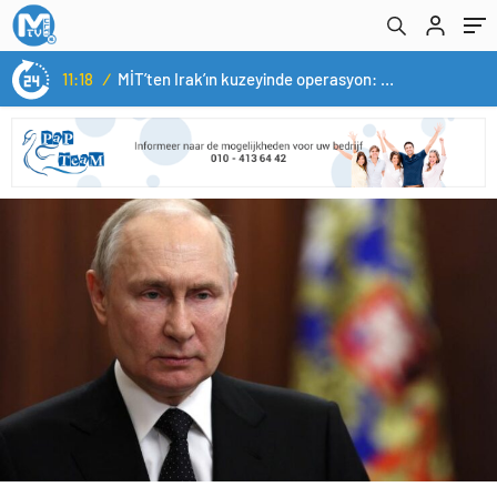
14:05
/
Yerli otomobil TOGG’un ustaları burada yetişecek