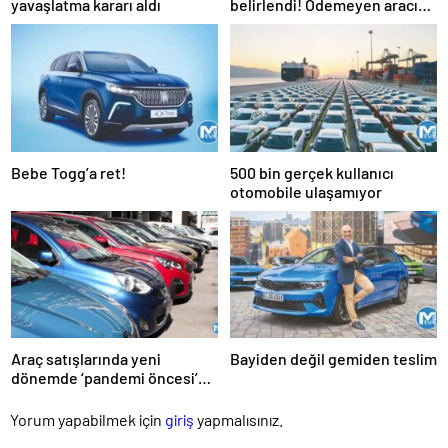
yavaşlatma kararı aldı
belirlendi! Ödemeyen aracını
satamayacak
Bebe Togg’a ret!
500 bin gerçek kullanıcı
otomobile ulaşamıyor
Araç satışlarında yeni
Bayiden değil gemiden teslim
dönemde ‘pandemi öncesi’
beklentisi
Yorum yapabilmek için
giriş
yapmalısınız.