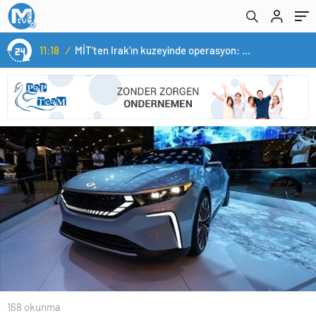
11:18
/
MİT’ten Irak’ın kuzeyinde operasyon: Ramazan Güneş Türkiye’ye getirildi
168 okunma