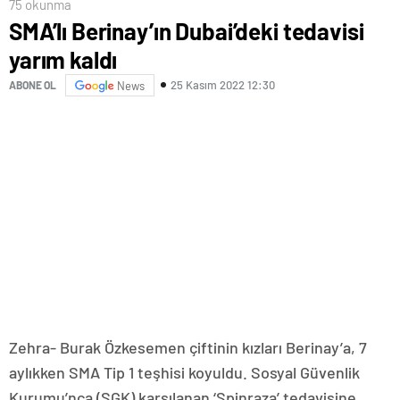
75 okunma
SMA’lı Berinay’ın Dubai’deki tedavisi
yarım kaldı
25 Kasım 2022 12:30
ABONE OL
News
Zehra- Burak Özkesemen çiftinin kızları Berinay’a, 7
aylıkken SMA Tip 1 teşhisi koyuldu. Sosyal Güvenlik
Kurumu’nca (SGK) karşılanan ‘Spinraza’ tedavisine