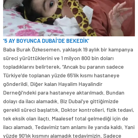
‘5 AY BOYUNCA DUBAİ’DE BEKEDİK’
Baba Burak Özkesemen, yaklaşık 19 aylık bir kampanya
süreci yürüttüklerini ve 1 milyon 800 bin doları
topladıklarını belirterek, “Ancak bu paranın sadece
Türkiye’de toplanan yüzde 65’lik kısmı hastaneye
gönderildi. Diğer kalan Hayalim Hayalindir
Derneği’ndeki para hastaneye aktarılmadı. Bundan
dolayı da ilacı alamadık. Biz Dubai’ye gittiğimizde
gerekli süreci başlattık. Doktor kontrolleri, fizik tedavi,
tek eksik olan ilaçtı. Maalesef total gelmediği için de
ilacı alamadı. Tedavimiz tam anlamı ile yarıda kaldı. Yani
yüzde 90’lık kısmını alamadık tedavimizin. Sadece