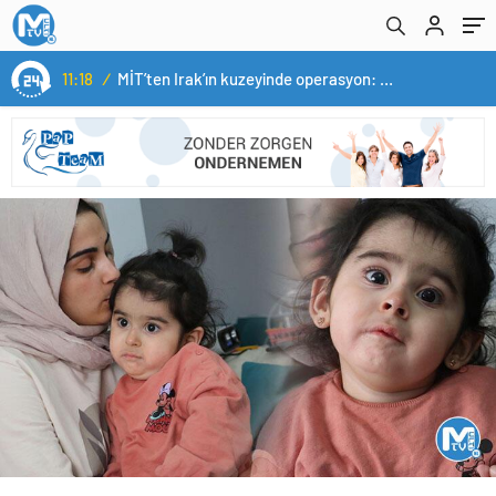
11:18
/
MİT’ten Irak’ın kuzeyinde operasyon: Ramazan Güneş Türkiye’ye getirildi