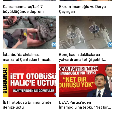
Kahramanmaraş’ta 4,7
Ekrem İmamoğlu ve Derya
büyüklüğünde deprem
Çayırgan
İstanbul’da akılalmaz
Genç kadın dakikalarca
manzara! Çantadan timsah
yalvardı ama tetiği çekti!
çıktı
Kurşun yağdırdı
İETT otobüsü Eminönü’nde
DEVA Partisi’nden
denize uçtu
İmamoğlu’na tepki: “Net bir
duruşu yok”