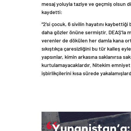
mesaj yoluyla taziye ve geçmiş olsun di
kaydetti:
“2’si çocuk, 6 sivilin hayatını kaybettiği
daha gözler önüne sermiştir. DEAŞ’la 
verenler de dökülen her damla kana orta
sıkıştıkça çaresizliğini bu tür kalleş e
yapsınlar, kimin arkasına saklanırsa sak
kurtulamayacaklardır. Nitekim emniyet bir
işbirlikçilerini kısa sürede yakalamışlard