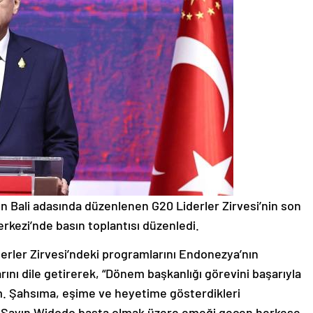
Bali adasında düzenlenen G20 Liderler Zirvesi’nin son
rkezi’nde basın toplantısı düzenledi.
rler Zirvesi’ndeki programlarını Endonezya’nın
nı dile getirerek, “Dönem başkanlığı görevini başarıyla
m. Şahsıma, eşime ve heyetime gösterdikleri
 Sayın Widodo başta olmak üzere emeği geçen herkese