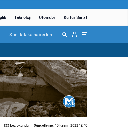
ğlık
Teknoloji
Otomobil
Kültür Sanat
15:06
Son dakika
/
DENEYAP Teknoloji Atölyeleri uygulama sınavı 1 
haberleri
133 kez okundu
|
Güncelleme: 16 Kasım 2022 12:18