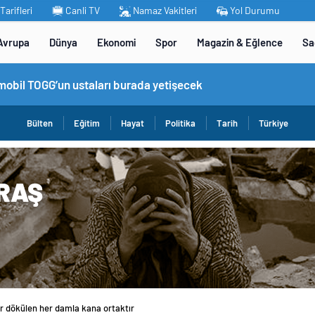
arifleri
Canli TV
Namaz Vakitleri
Yol Durumu
Avrupa
Dünya
Ekonomi
Spor
Magazin & Eğlence
Sa
omobil TOGG’un ustaları burada yetişecek
Bülten
Eğitim
Hayat
Politika
Tarih
Türkiye
r dökülen her damla kana ortaktır