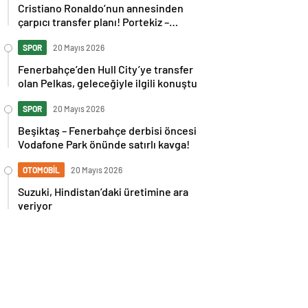
Cristiano Ronaldo’nun annesinden
çarpıcı transfer planı! Portekiz –
İspanya maçı sonrası tepkilere kız
kardeşinden sert cevap
SPOR
20 Mayıs 2026
Fenerbahçe’den Hull City’ye transfer
olan Pelkas, geleceğiyle ilgili konuştu
SPOR
20 Mayıs 2026
Beşiktaş – Fenerbahçe derbisi öncesi
Vodafone Park önünde satırlı kavga!
OTOMOBİL
20 Mayıs 2026
Suzuki, Hindistan’daki üretimine ara
veriyor