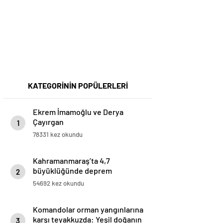
KATEGORİNİN POPÜLERLERİ
Ekrem İmamoğlu ve Derya
Çayırgan
1
78331 kez okundu
Kahramanmaraş’ta 4,7
büyüklüğünde deprem
2
54692 kez okundu
Komandolar orman yangınlarına
karşı teyakkuzda: Yeşil doğanın
3