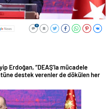
0
News
ip Erdoğan, “DEAŞ’la mücadele
ütüne destek verenler de dökülen her