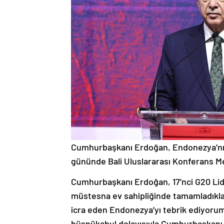
Cumhurbaşkanı Erdoğan, Endonezya’nın 
gününde Bali Uluslararası Konferans Me
Cumhurbaşkanı Erdoğan, 17’nci G20 Lide
müstesna ev sahipliğinde tamamladıkları
icra eden Endonezya’yı tebrik ediyoru
hüsnükabul dolayısıyla Cumhurbaşkanı