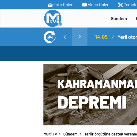
Foto Galeri
Video Galeri
Yemek T
Gündem
MİT’ten Irak’ın kuzeyinde operasyon: Ramazan Güneş Türkiye’ye getirildi
14:05
/
Yerli ot
Multi TV
Gündem
Terör örgütüne destek verenle