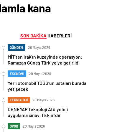
damla kana
SON DAKİKA
HABERLERİ
GÜNDEM
20 Mayıs 2026
MİT’ten Irak’ın kuzeyinde operasyon:
Ramazan Güneş Türkiye’ye getirildi
EKONOMİ
20 Mayıs 2026
Yerli otomobil TOGG’un ustaları burada
yetişecek
TEKNOLOJİ
20 Mayıs 2026
DENEYAP Teknoloji Atölyeleri
uygulama sınavı 1 Ekim’de
SPOR
20 Mayıs 2026