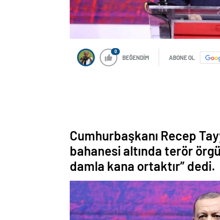
0
BEĞENDİM
ABONE OL
Cumhurbaşkanı Recep Tayy
bahanesi altında terör örg
damla kana ortaktır” dedi.