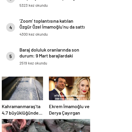
canlıları onlara emanet
5323 kez okundu
‘Zoom’ toplantısına katılan
Özgür Özel İmamoğlu’nu da sattı
4
4300 kez okundu
Baraj doluluk oranlarında son
durum: 9 Mart barajlardaki
5
doluluk oranı ne kadar, yüzde
2519 kez okundu
kaç?
Kahramanmaraş’ta
Ekrem İmamoğlu ve
4,7 büyüklüğünde
Derya Çayırgan
deprem