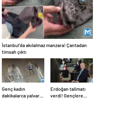
İstanbul’da akılalmaz manzara! Çantadan
timsah çıktı
Genç kadın
Erdoğan talimatı
dakikalarca yalvardı
verdi! Gençlere
ama tetiği çekti!
verilen o sözler
Kurşun yağdırdı
tutuluyor