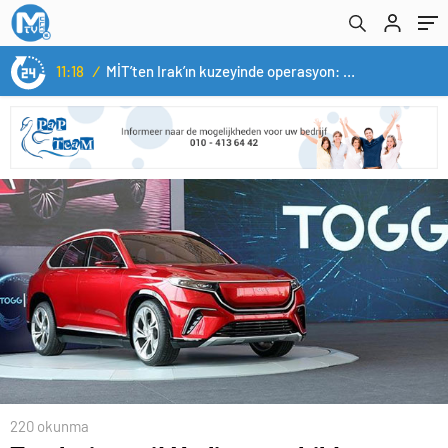
11:18
/
MİT’ten Irak’ın kuzeyinde operasyon: Ramazan Güneş Türkiye’ye getirildi
220 okunma