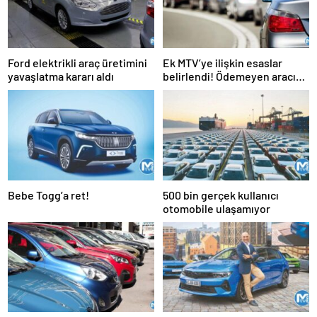
Ford elektrikli araç üretimini
Ek MTV’ye ilişkin esaslar
yavaşlatma kararı aldı
belirlendi! Ödemeyen aracını
satamayacak
Bebe Togg’a ret!
500 bin gerçek kullanıcı
otomobile ulaşamıyor