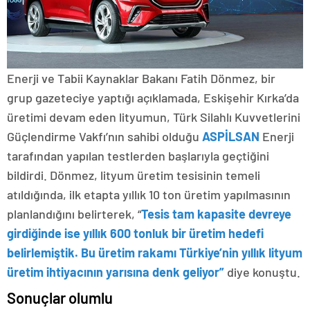
Enerji ve Tabii Kaynaklar Bakanı Fatih Dönmez, bir
grup gazeteciye yaptığı açıklamada, Eskişehir Kırka’da
üretimi devam eden lityumun, Türk Silahlı Kuvvetlerini
Güçlendirme Vakfı’nın sahibi olduğu
ASPİLSAN
Enerji
tarafından yapılan testlerden başlarıyla geçtiğini
bildirdi. Dönmez, lityum üretim tesisinin temeli
atıldığında, ilk etapta yıllık 10 ton üretim yapılmasının
planlandığını belirterek, “
Tesis tam kapasite devreye
girdiğinde ise yıllık 600 tonluk bir üretim hedefi
belirlemiştik. Bu üretim rakamı Türkiye’nin yıllık lityum
üretim ihtiyacının yarısına denk geliyor”
diye konuştu.
Sonuçlar olumlu