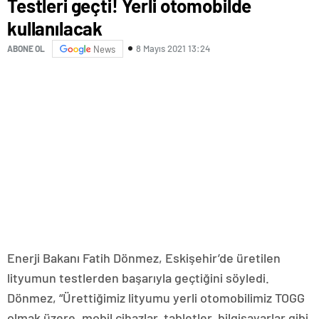
Testleri geçti! Yerli otomobilde
kullanılacak
8 Mayıs 2021 13:24
ABONE OL
News
Enerji Bakanı Fatih Dönmez, Eskişehir’de üretilen
lityumun testlerden başarıyla geçtiğini söyledi.
Dönmez, “Ürettiğimiz lityumu yerli otomobilimiz TOGG
olmak üzere, mobil cihazlar, tabletler, bilgisayarlar gibi