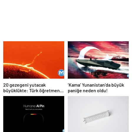
20 gezegeni yutacak
‘Kama’ Yunanistan’da büyük
büyüklükte: Türk öğretmen
paniğe neden oldu!
kaydetti daha önce böylesi
hiç görülmedi