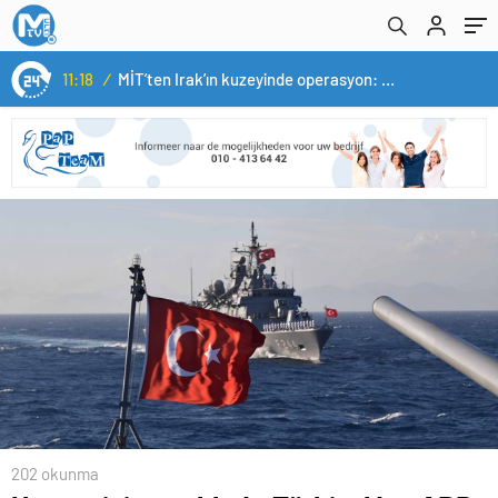
14:05
/
Yerli otomobil TOGG’un ustaları burada yetişecek
202 okunma