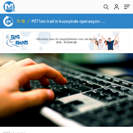
11:18
/
MİT’ten Irak’ın kuzeyinde operasyon: Ramazan Güneş Türkiye’ye getirildi