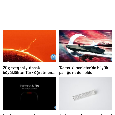
20 gezegeni yutacak
‘Kama’ Yunanistan’da büyük
büyüklükte: Türk öğretmen
paniğe neden oldu!
kaydetti daha önce böylesi
hiç görülmedi