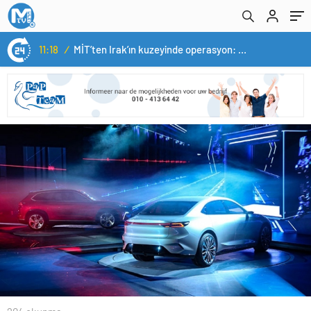
11:18
/
MİT’ten Irak’ın kuzeyinde operasyon: Ramazan Güneş Türkiye’ye getirildi