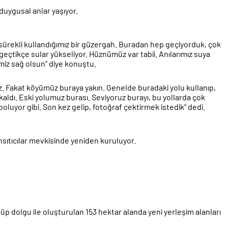
uygusal anlar yaşıyor.
im sürekli kullandığımız bir güzergah. Buradan hep geçiyorduk, çok
n geçtikçe sular yükseliyor. Hüznümüz var tabii. Anılarımız suya
miz sağ olsun” diye konuştu.
 Fakat köyümüz buraya yakın. Genelde buradaki yolu kullanıp,
kaldı. Eski yolumuz burası. Seviyoruz burayı, bu yollarda çok
boluyor gibi. Son kez gelip, fotoğraf çektirmek istedik” dedi.
Yansıtıcılar mevkisinde yeniden kuruluyor.
p dolgu ile oluşturulan 153 hektar alanda yeni yerleşim alanları