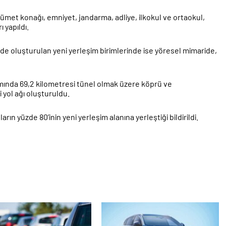
ümet konağı, emniyet, jandarma, adliye, ilkokul ve ortaokul,
 yapıldı.
nde oluşturulan yeni yerleşim birimlerinde ise yöresel mimaride,
amında 69,2 kilometresi tünel olmak üzere köprü ve
 yol ağı oluşturuldu.
ın yüzde 80’inin yeni yerleşim alanına yerleştiği bildirildi.