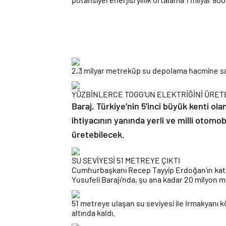
2,3 milyar metreküp su depolama hacmine sah
YÜZBİNLERCE TOGG’UN ELEKTRİĞİNİ ÜRE
Baraj, Türkiye’nin 5’inci büyük kenti ola
ihtiyacının yanında yerli ve milli otomob
üretebilecek.
SU SEVİYESİ 51 METREYE ÇIKTI
Cumhurbaşkanı Recep Tayyip Erdoğan’ın katı
Yusufeli Barajı’nda, şu ana kadar 20 milyon 
51 metreye ulaşan su seviyesi ile Irmakyanı k
altında kaldı.