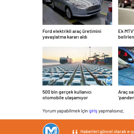
Ford elektrikli araç üretimini
Ek MTV’
yavaşlatma kararı aldı
belirle
satama
500 bin gerçek kullanıcı
Araç sa
otomobile ulaşamıyor
‘pandem
Yorum yapabilmek için
giriş
yapmalısınız.
Haberleri güncel olarak e-po