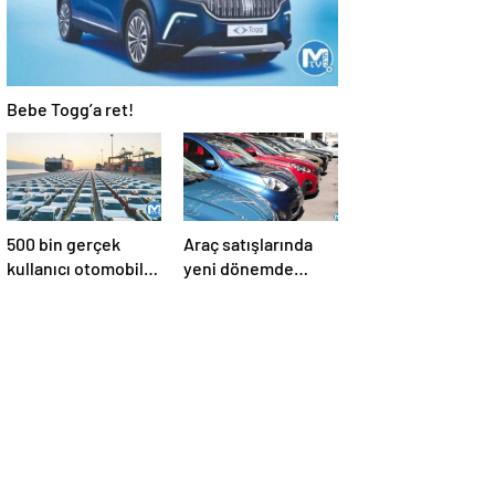
Bebe Togg’a ret!
500 bin gerçek
Araç satışlarında
kullanıcı otomobile
yeni dönemde
ulaşamıyor
‘pandemi öncesi’
beklentisi