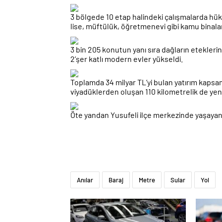
3 bölgede 10 etap halindeki çalışmalarda hük
lise, müftülük, öğretmenevi gibi kamu binaları
3 bin 205 konutun yanı sıra dağların etekleri
2’şer katlı modern evler yükseldi.
Toplamda 34 milyar TL’yi bulan yatırım kaps
viyadüklerden oluşan 110 kilometrelik de yeni
Öte yandan Yusufeli ilçe merkezinde yaşayanlar
Anılar
Baraj
Metre
Sular
Yol