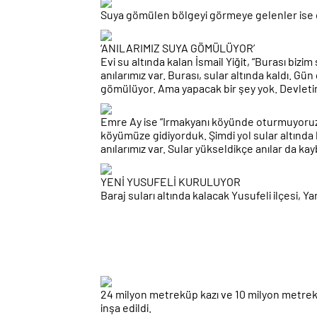
Suya gömülen bölgeyi görmeye gelenler ise d
‘ANILARIMIZ SUYA GÖMÜLÜYOR’
Evi su altında kalan İsmail Yiğit, “Burası biz
anılarımız var. Burası, sular altında kaldı. Gü
gömülüyor. Ama yapacak bir şey yok. Devleti
Emre Ay ise “Irmakyanı köyünde oturmuyoruz.
köyümüze gidiyorduk. Şimdi yol sular altında 
anılarımız var. Sular yükseldikçe anılar da kay
YENİ YUSUFELİ KURULUYOR
Baraj suları altında kalacak Yusufeli ilçesi, 
24 milyon metreküp kazı ve 10 milyon metrekü
inşa edildi.