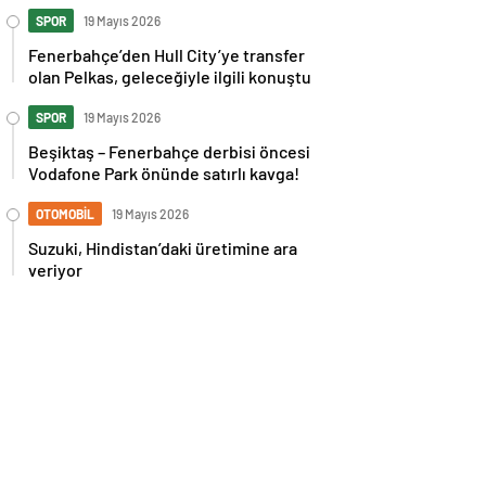
İspanya maçı sonrası tepkilere kız
kardeşinden sert cevap
SPOR
19 Mayıs 2026
Fenerbahçe’den Hull City’ye transfer
olan Pelkas, geleceğiyle ilgili konuştu
SPOR
19 Mayıs 2026
Beşiktaş – Fenerbahçe derbisi öncesi
Vodafone Park önünde satırlı kavga!
OTOMOBİL
19 Mayıs 2026
Suzuki, Hindistan’daki üretimine ara
veriyor