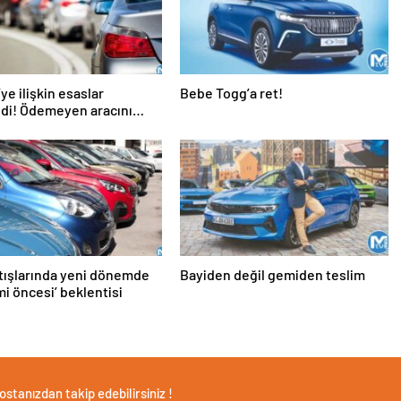
ye ilişkin esaslar
Bebe Togg’a ret!
ndi! Ödemeyen aracını
yacak
tışlarında yeni dönemde
Bayiden değil gemiden teslim
i öncesi’ beklentisi
stanızdan takip edebilirsiniz !