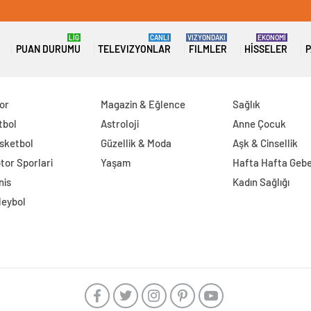
LİG
CANLI
VIZYONDAKI
EKONOMİ
PUAN DURUMU
TELEVIZYONLAR
FILMLER
HISSELER
P
or
Magazin & Eğlence
Sağlık
tbol
Astroloji
Anne Çocuk
sketbol
Güzellik & Moda
Aşk & Cinsellik
tor Sporlari
Yaşam
Hafta Hafta Gebe
nis
Kadın Sağlığı
leybol