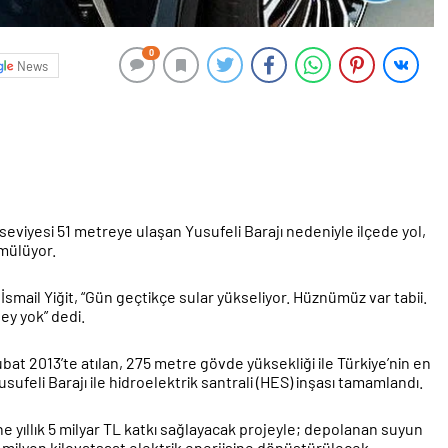
0
News
 seviyesi 51 metreye ulaşan Yusufeli Barajı nedeniyle ilçede yol,
ömülüyor.
İsmail Yiğit, “Gün geçtikçe sular yükseliyor. Hüznümüz var tabii.
ey yok” dedi.
bat 2013’te atılan, 275 metre gövde yüksekliği ile Türkiye’nin en
sufeli Barajı ile hidroelektrik santrali (HES) inşası tamamlandı.
yıllık 5 milyar TL katkı sağlayacak projeyle; depolanan suyun
00 milyon kilovatsaat elektrik enerjisine dönüştürülecek.