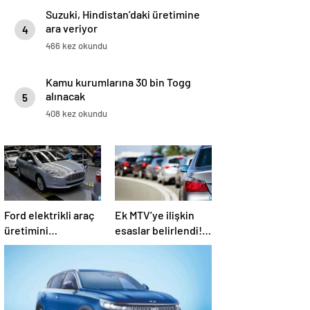
Suzuki, Hindistan’daki üretimine
ara veriyor
4
466 kez okundu
Kamu kurumlarına 30 bin Togg
alınacak
5
408 kez okundu
Ford elektrikli araç
Ek MTV’ye ilişkin
üretimini
esaslar belirlendi!
yavaşlatma kararı
Ödemeyen aracını
aldı
satamayacak