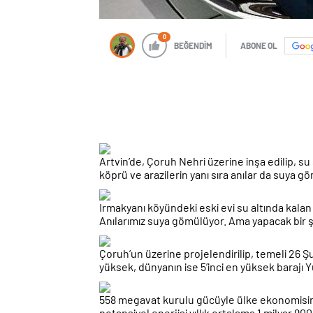
0
BEĞENDİM
ABONE OL
Artvin’de, Çoruh Nehri üzerine inşa edilip, su
köprü ve arazilerin yanı sıra anılar da suya g
Irmakyanı köyündeki eski evi su altında kalan 
Anılarımız suya gömülüyor. Ama yapacak bir ş
Çoruh’un üzerine projelendirilip, temeli 26 Şu
yüksek, dünyanın ise 5’inci en yüksek barajı Yu
558 megavat kurulu gücüyle ülke ekonomisine 
potansiyel enerjisi yıllık ortalama 1 milyar 9