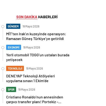
SON DAKİKA
HABERLERİ
GÜNDEM
19 Mayıs 2026
MİT’ten Irak’ın kuzeyinde operasyon:
Ramazan Güneş Türkiye’ye getirildi
EKONOMİ
19 Mayıs 2026
Yerli otomobil TOGG’un ustaları burada
yetişecek
TEKNOLOJİ
19 Mayıs 2026
DENEYAP Teknoloji Atölyeleri
uygulama sınavı 1 Ekim’de
SPOR
19 Mayıs 2026
Cristiano Ronaldo’nun annesinden
çarpıcı transfer planı! Portekiz –