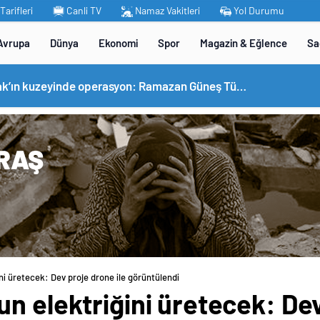
arifleri
Canli TV
Namaz Vakitleri
Yol Durumu
Avrupa
Dünya
Ekonomi
Spor
Magazin & Eğlence
Sa
MİT’ten Irak’ın kuzeyinde operasyon: Ramazan Güneş Türkiye’ye getirildi
ni üretecek: Dev proje drone ile görüntülendi
n elektriğini üretecek: Dev