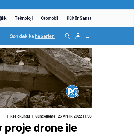
ğlık
Teknoloji
Otomobil
Kültür Sanat
14:05
Son dakika
/
Yerli otomobil TOGG’un ustaları burada yetişece
haberleri
111 kez okundu
|
Güncelleme: 23 Aralık 2022 11:56
 proje drone ile