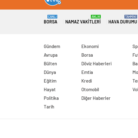
CANLI
ANLIK
TAHMİNİ
BORSA
NAMAZ VAKITLERI
HAVA DURUMU
Gündem
Ekonomi
Sp
Avrupa
Borsa
Fu
Bülten
Döviz Haberleri
Ba
Dünya
Emtia
Mo
Eğitim
Kredi
Te
Hayat
Otomobil
Vo
Politika
Diğer Haberler
Tarih