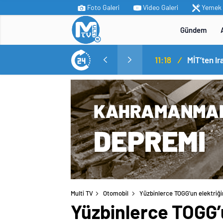
Foto Galeri
Video Galeri
Yemek T
Gündem
11:18
/
Multi TV
Otomobil
Yüzbinlerce TOGG’un elektriği
Yüzbinlerce TOGG’u