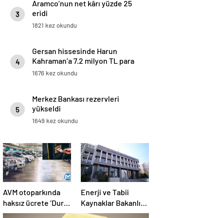
Aramco’nun net kârı yüzde 25
eridi
3
1821 kez okundu
Gersan hissesinde Harun
Kahraman’a 7.2 milyon TL para
4
cezası
1676 kez okundu
Merkez Bankası rezervleri
yükseldi
5
1649 kez okundu
AVM otoparkında
Enerji ve Tabii
haksız ücrete ‘Dur’
Kaynaklar Bakanlığı
denildi
en az lise mezunu