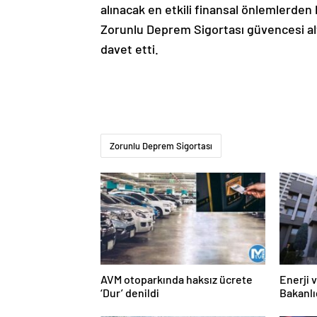
alınacak en etkili finansal önlemlerden 
Zorunlu Deprem Sigortası güvencesi alt
davet etti.
Zorunlu Deprem Sigortası
AVM otoparkında haksız ücrete
Enerji 
‘Dur’ denildi
Bakanlı
persone