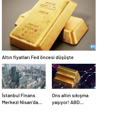
personel alımı
yapıyor! Başvuru
şartları neler?
Altın fiyatları Fed öncesi düşüşte
İstanbul Finans
Ons altın sıkışma
Merkezi Nisan’da
yaşıyor! ABD
açılıyor! Paranın
verilerine
nabız burada atacak
odaklanıldı