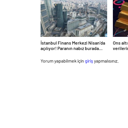
şartları
İstanbul Finans Merkezi Nisan’da
Ons alt
açılıyor! Paranın nabız burada
veriler
atacak
Yorum yapabilmek için
giriş
yapmalısınız.