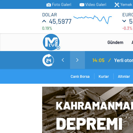
Foto Galeri
Video Galeri
Yemek T
DOLAR
EUR
45,5977
5
0.19%
-0.3%
Gündem
MİT’ten Irak’ın kuzeyinde operasyon: Ramazan Güneş Türkiye’ye getirildi
14:05
/
Yerli ot
Canlı Borsa
Kurlar
Altınlar