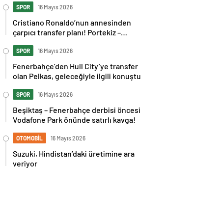
SPOR
16 Mayıs 2026
Cristiano Ronaldo’nun annesinden
çarpıcı transfer planı! Portekiz –
İspanya maçı sonrası tepkilere kız
kardeşinden sert cevap
SPOR
16 Mayıs 2026
Fenerbahçe’den Hull City’ye transfer
olan Pelkas, geleceğiyle ilgili konuştu
SPOR
16 Mayıs 2026
Beşiktaş – Fenerbahçe derbisi öncesi
Vodafone Park önünde satırlı kavga!
OTOMOBİL
16 Mayıs 2026
Suzuki, Hindistan’daki üretimine ara
veriyor