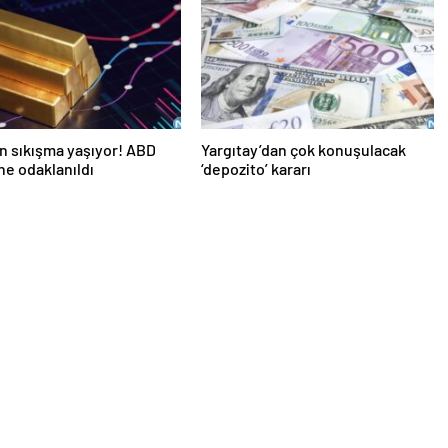
 neler?
ın sıkışma yaşıyor! ABD
Yargıtay’dan çok konuşulacak
ine odaklanıldı
‘depozito’ kararı