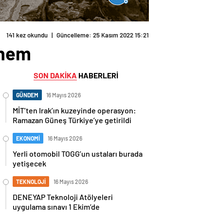
141 kez okundu
|
Güncelleme: 25 Kasım 2022 15:21
önem
SON DAKİKA
HABERLERİ
GÜNDEM
16 Mayıs 2026
MİT’ten Irak’ın kuzeyinde operasyon:
Ramazan Güneş Türkiye’ye getirildi
EKONOMİ
16 Mayıs 2026
Yerli otomobil TOGG’un ustaları burada
yetişecek
TEKNOLOJİ
16 Mayıs 2026
DENEYAP Teknoloji Atölyeleri
uygulama sınavı 1 Ekim’de