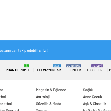
stanızdan takip edebilirsiniz !
LİG
CANLI
VIZYONDAKI
EKONOMİ
PUAN DURUMU
TELEVIZYONLAR
FILMLER
HISSELER
P
or
Magazin & Eğlence
Sağlık
tbol
Astroloji
Anne Çocuk
sketbol
Güzellik & Moda
Aşk & Cinsellik
tor Sporlari
Yaşam
Hafta Hafta Gebe