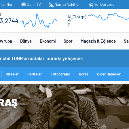
arifleri
Canli TV
Namaz Vakitleri
Yol Durumu
O
ALTIN(gr)
3,2744
%
Avrupa
Dünya
Ekonomi
Spor
Magazin & Eğlence
Sa
omobil TOGG’un ustaları burada yetişecek
Hisseler
Pariteler
Kritoparalar
Borsa
Diğer Haberler