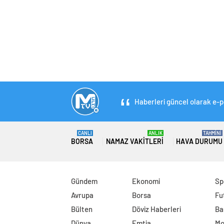
Haberleri güncel olarak e-po
CANLI
ANLIK
TAHMİNİ
BORSA
NAMAZ VAKITLERI
HAVA DURUMU
Gündem
Ekonomi
Sp
Avrupa
Borsa
Fu
Bülten
Döviz Haberleri
Ba
Dünya
Emtia
Mo