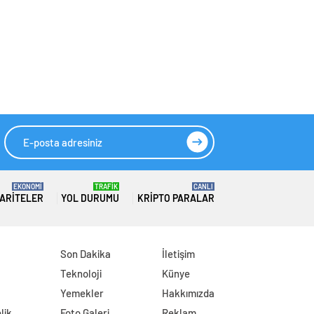
EKONOMİ
TRAFİK
CANLI
ARITELER
YOL DURUMU
KRIPTO PARALAR
Son Dakika
İletişim
Teknoloji
Künye
Yemekler
Hakkımızda
lik
Foto Galeri
Reklam