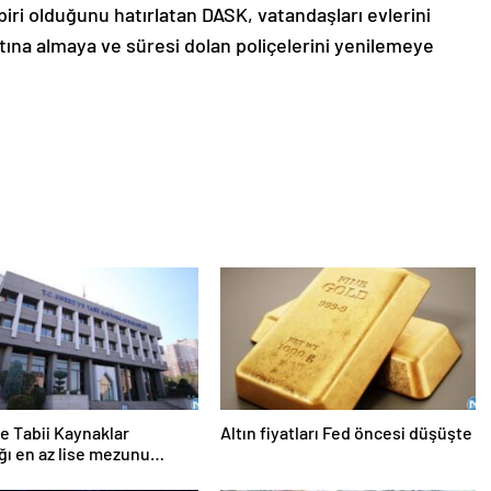
biri olduğunu hatırlatan DASK, vatandaşları evlerini
ına almaya ve süresi dolan poliçelerini yenilemeye
ve Tabii Kaynaklar
Altın fiyatları Fed öncesi düşüşte
ğı en az lise mezunu
l alımı yapıyor! Başvuru