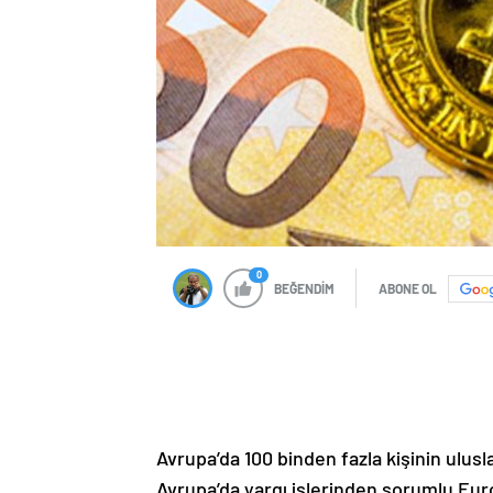
0
BEĞENDİM
ABONE OL
Avrupa’da 100 binden fazla kişinin ulusl
Avrupa’da yargı işlerinden sorumlu Euro