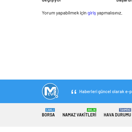
oluştu
Yorum yapabilmek için
giriş
yapmalısınız.
Haberleri güncel olarak e-po
CANLI
ANLIK
TAHMİNİ
BORSA
NAMAZ VAKITLERI
HAVA DURUMU