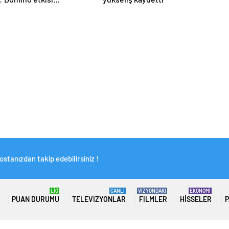
racak
stanızdan takip edebilirsiniz !
LİG
CANLI
VIZYONDAKI
EKONOMİ
PUAN DURUMU
TELEVIZYONLAR
FILMLER
HISSELER
P