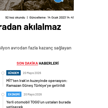
92 kez okundu
|
Güncelleme: 14 Ocak 2023 14:41
aradan akılalmaz
 milyon avrodan fazla kazanç sağlayan
SON DAKİKA
HABERLERİ
GÜNDEM
20 Mayıs 2026
MİT’ten Irak’ın kuzeyinde operasyon:
Ramazan Güneş Türkiye’ye getirildi
EKONOMİ
20 Mayıs 2026
Yerli otomobil TOGG’un ustaları burada
yetişecek