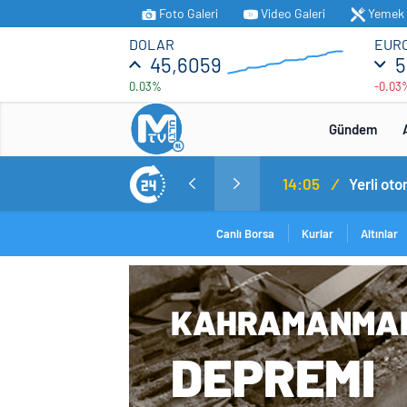
Foto Galeri
Video Galeri
Yemek T
DOLAR
EUR
45,6059
5
0.03%
-0.03
Gündem
MİT’ten Irak’ın kuzeyinde operasyon: Ramazan Güneş Türkiye’ye getirildi
14:05
/
Yerli ot
Canlı Borsa
Kurlar
Altınlar