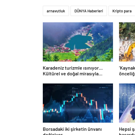
arnavutluk
DÜNYA Haberleri
Kripto para
Karadeniz turizmle ısınıyor…
‘Kaynak
Kültürel ve doğal mirasıyla
önceliğ
özellikle Ortadoğulu turistlerin
gözdesi konumunda
Borsadaki iki şirketin ünvanı
Hepsi ş
değişiyor
başardı