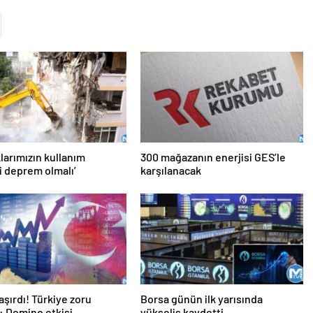
larımızın kullanım
300 mağazanın enerjisi GES’le
i deprem olmalı’
karşılanacak
aşırdı! Türkiye zoru
Borsa günün ilk yarısında
: Domino etkisi
yükseliş kaydetti