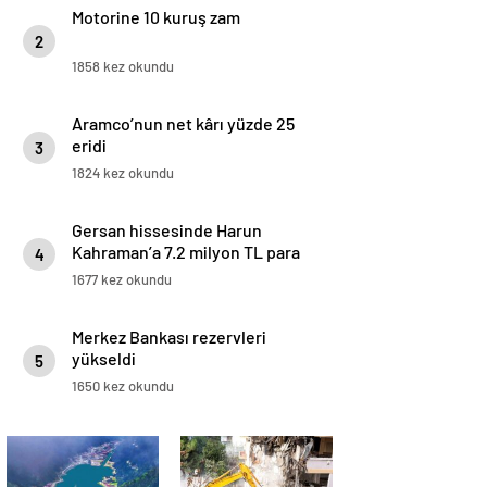
Motorine 10 kuruş zam
2
1858 kez okundu
Aramco’nun net kârı yüzde 25
eridi
3
1824 kez okundu
Gersan hissesinde Harun
Kahraman’a 7.2 milyon TL para
4
cezası
1677 kez okundu
Merkez Bankası rezervleri
yükseldi
5
1650 kez okundu