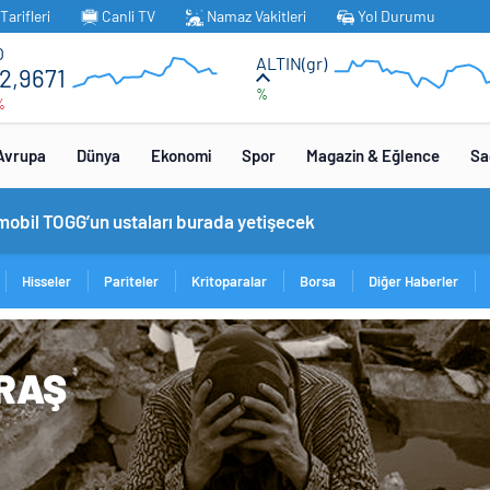
arifleri
Canli TV
Namaz Vakitleri
Yol Durumu
O
ALTIN(gr)
2,9671
%
%
Avrupa
Dünya
Ekonomi
Spor
Magazin & Eğlence
Sa
omobil TOGG’un ustaları burada yetişecek
Hisseler
Pariteler
Kritoparalar
Borsa
Diğer Haberler