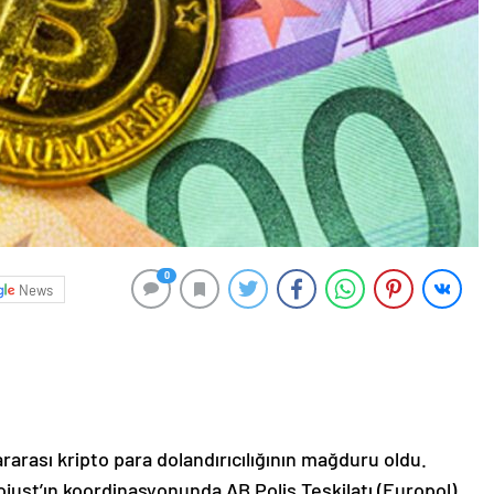
0
News
ararası kripto para dolandırıcılığının mağduru oldu.
just’ın koordinasyonunda AB Polis Teşkilatı (Europol)