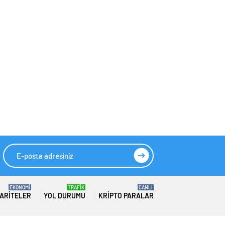
değişiyor
başardı: Domino
etkisi oluşturacak
EKONOMİ
TRAFİK
CANLI
ARITELER
YOL DURUMU
KRIPTO PARALAR