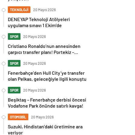
TEKNOLOJİ
20 Mayıs 2026
DENEYAP Teknoloji Atölyeleri
uygulama sınavı 1 Ekim’de
SPOR
20 Mayıs 2026
Cristiano Ronaldo’nun annesinden
çarpıcı transfer planı! Portekiz –
İspanya maçı sonrası tepkilere kız
kardeşinden sert cevap
SPOR
20 Mayıs 2026
Fenerbahçe’den Hull City’ye transfer
olan Pelkas, geleceğiyle ilgili konuştu
SPOR
20 Mayıs 2026
Beşiktaş – Fenerbahçe derbisi öncesi
Vodafone Park önünde satırlı kavga!
OTOMOBİL
20 Mayıs 2026
Suzuki, Hindistan’daki üretimine ara
veriyor