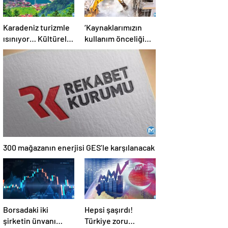
Karadeniz turizmle
‘Kaynaklarımızın
ısınıyor… Kültürel
kullanım önceliği
ve doğal mirasıyla
deprem olmalı’
özellikle Ortadoğulu
turistlerin gözdesi
konumunda
300 mağazanın enerjisi GES’le karşılanacak
Borsadaki iki
Hepsi şaşırdı!
şirketin ünvanı
Türkiye zoru