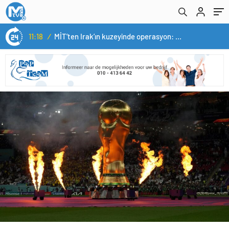
11:18
/
MİT’ten Irak’ın kuzeyinde operasyon: Ramazan Güneş Türkiye’ye getirildi