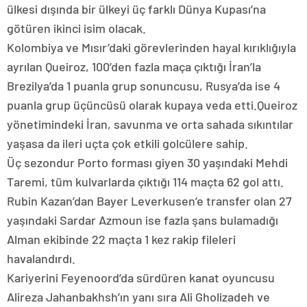
ülkesi dışında bir ülkeyi üç farklı Dünya Kupası’na
götüren ikinci isim olacak.
Kolombiya ve Mısır’daki görevlerinden hayal kırıklığıyla
ayrılan Queiroz, 100’den fazla maça çıktığı İran’la
Brezilya’da 1 puanla grup sonuncusu, Rusya’da ise 4
puanla grup üçüncüsü olarak kupaya veda etti.Queiroz
yönetimindeki İran, savunma ve orta sahada sıkıntılar
yaşasa da ileri uçta çok etkili golcülere sahip.
Üç sezondur Porto forması giyen 30 yaşındaki Mehdi
Taremi, tüm kulvarlarda çıktığı 114 maçta 62 gol attı.
Rubin Kazan’dan Bayer Leverkusen’e transfer olan 27
yaşındaki Sardar Azmoun ise fazla şans bulamadığı
Alman ekibinde 22 maçta 1 kez rakip fileleri
havalandırdı.
Kariyerini Feyenoord’da sürdüren kanat oyuncusu
Alireza Jahanbakhsh’ın yanı sıra Ali Gholizadeh ve