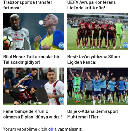
Trabzonspor’da transfer
UEFA Avrupa Konferans
fırtınası!
Ligi’nde kritik gün!
Bilal Meşe: Tutturmuşlar bir
Beşiktaş’ın yıldızına Süper
Talisca’dır gidiyor!
Lig’den kanca!
Fenerbahçe’de Krunic
Osijek-Adana Demirspor!
olmazsa B planı dünya yıldızı!
Muhtemel 11’ler
Yorum yapabilmek için
giriş
yapmalısınız.