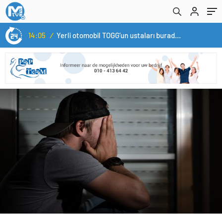
14:05
/
Yerli otomobil TOGG’un ustaları burada yetişecek