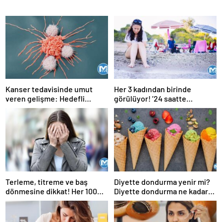
Kanser tedavisinde umut
Her 3 kadından birinde
veren gelişme: Hedefli
görülüyor! ’24 saatte
kemoterapi hapı
geçmiyorsa doktora
başvurulmalı’
Terleme, titreme ve baş
Diyette dondurma yenir mi?
dönmesine dikkat! Her 100
Diyette dondurma ne kadar
kişiden 13’ünde görülüyor
yenir, ne zaman yenir?