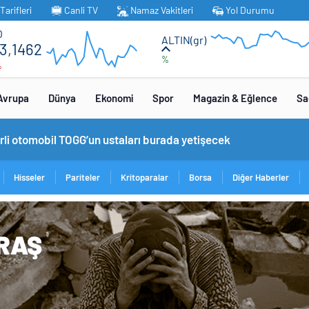
arifleri
Canli TV
Namaz Vakitleri
Yol Durumu
O
ALTIN(gr)
3,1462
%
%
Avrupa
Dünya
Ekonomi
Spor
Magazin & Eğlence
Sa
omobil TOGG’un ustaları burada yetişecek
Hisseler
Pariteler
Kritoparalar
Borsa
Diğer Haberler