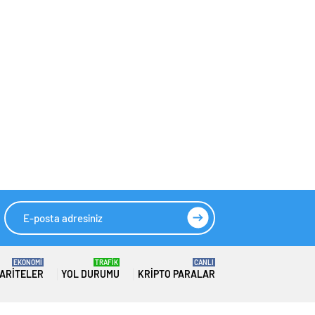
açılıyor! Paranın
verilerine
nabız burada atacak
odaklanıldı
EKONOMİ
TRAFİK
CANLI
ARITELER
YOL DURUMU
KRIPTO PARALAR