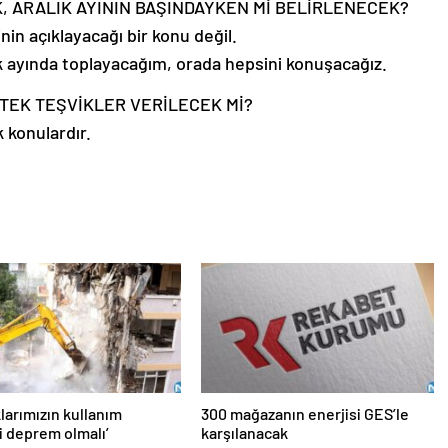
K, ARALIK AYININ BAŞINDAYKEN Mİ BELİRLENECEK?
in açıklayacağı bir konu değil.
k ayında toplayacağım, orada hepsini konuşacağız.
STEK TEŞVİKLER VERİLECEK Mİ?
 konulardır.
larımızın kullanım
300 mağazanın enerjisi GES’le
i deprem olmalı’
karşılanacak