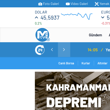
Foto Galeri
Video Galeri
Yemek T
DOLAR
EUR
45,5937
5
0.2%
-0.31
Gündem
MİT’ten Irak’ın kuzeyinde operasyon: Ramazan Güneş Türkiye’ye getirildi
14:05
/
Yerli ot
Canlı Borsa
Kurlar
Altınlar