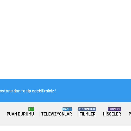
stanızdan takip edebilirsiniz !
LİG
CANLI
VIZYONDAKI
EKONOMİ
PUAN DURUMU
TELEVIZYONLAR
FILMLER
HISSELER
P