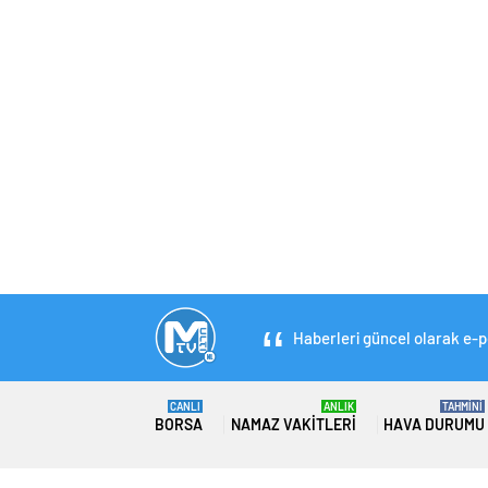
Haberleri güncel olarak e-po
CANLI
ANLIK
TAHMİNİ
BORSA
NAMAZ VAKITLERI
HAVA DURUMU