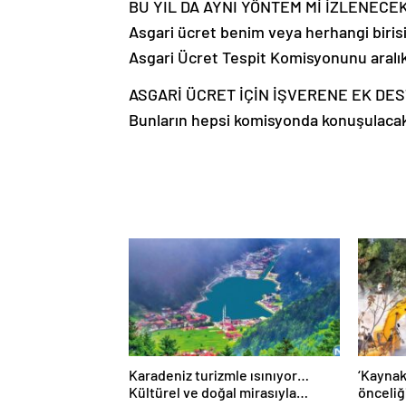
BU YIL DA AYNI YÖNTEM Mİ İZLENECE
Asgari ücret benim veya herhangi birisin
Asgari Ücret Tespit Komisyonunu aralı
ASGARİ ÜCRET İÇİN İŞVERENE EK DE
Bunların hepsi komisyonda konuşulacak
Karadeniz turizmle ısınıyor…
‘Kaynak
Kültürel ve doğal mirasıyla
önceliğ