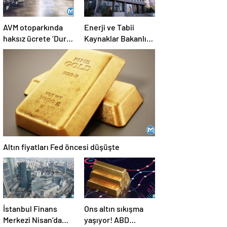
AVM otoparkında
Enerji ve Tabii
haksız ücrete ‘Dur’
Kaynaklar Bakanlığı
denildi
en az lise mezunu
personel alımı
yapıyor! Başvuru
şartları neler?
Altın fiyatları Fed öncesi düşüşte
İstanbul Finans
Ons altın sıkışma
Merkezi Nisan’da
yaşıyor! ABD