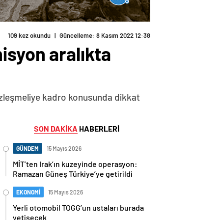
109 kez okundu
|
Güncelleme: 8 Kasım 2022 12:38
isyon aralıkta
 sözleşmeliye kadro konusunda dikkat
SON DAKİKA
HABERLERİ
GÜNDEM
15 Mayıs 2026
MİT’ten Irak’ın kuzeyinde operasyon:
Ramazan Güneş Türkiye’ye getirildi
EKONOMİ
15 Mayıs 2026
Yerli otomobil TOGG’un ustaları burada
yetişecek