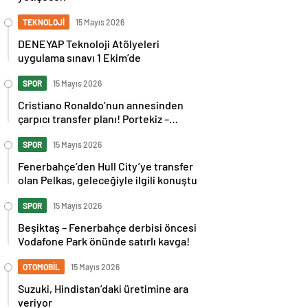
TEKNOLOJİ
15 Mayıs 2026
DENEYAP Teknoloji Atölyeleri
uygulama sınavı 1 Ekim’de
SPOR
15 Mayıs 2026
Cristiano Ronaldo’nun annesinden
çarpıcı transfer planı! Portekiz –
İspanya maçı sonrası tepkilere kız
kardeşinden sert cevap
SPOR
15 Mayıs 2026
Fenerbahçe’den Hull City’ye transfer
olan Pelkas, geleceğiyle ilgili konuştu
SPOR
15 Mayıs 2026
Beşiktaş – Fenerbahçe derbisi öncesi
Vodafone Park önünde satırlı kavga!
OTOMOBİL
15 Mayıs 2026
Suzuki, Hindistan’daki üretimine ara
veriyor