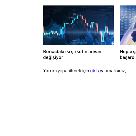
özellikle Ortadoğulu turistlerin
gözdesi konumunda
Borsadaki iki şirketin ünvanı
Hepsi ş
değişiyor
başardı
oluştu
Yorum yapabilmek için
giriş
yapmalısınız.