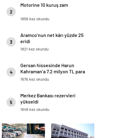
Motorine 10 kuruş zam
2
1856 kez okundu
Aramco’nun net kârı yüzde 25
eridi
3
1821 kez okundu
Gersan hissesinde Harun
Kahraman’a 7.2 milyon TL para
4
cezası
1676 kez okundu
Merkez Bankası rezervleri
yükseldi
5
1649 kez okundu