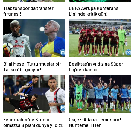
Trabzonspor’da transfer
UEFA Avrupa Konferans
fırtınası!
Ligi’nde kritik gün!
Bilal Meşe: Tutturmuşlar bir
Beşiktaş’ın yıldızına Süper
Talisca’dır gidiyor!
Lig’den kanca!
Fenerbahçe’de Krunic
Osijek-Adana Demirspor!
olmazsa B planı dünya yıldızı!
Muhtemel 11’ler