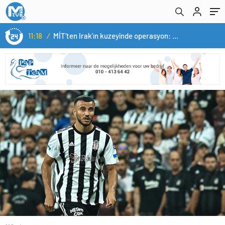
11:18
/
MİT’ten Irak’ın kuzeyinde operasyon: Ramazan Güneş Türkiye’ye getirildi