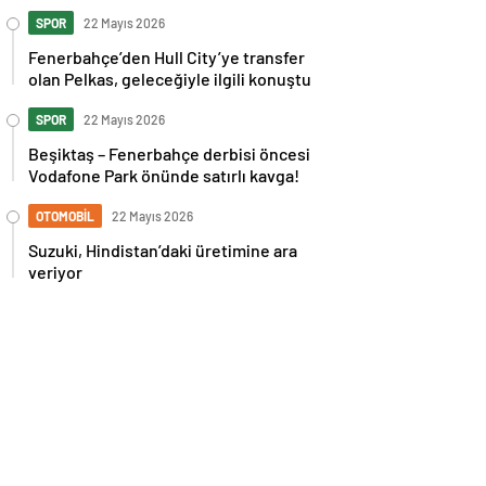
İspanya maçı sonrası tepkilere kız
kardeşinden sert cevap
SPOR
22 Mayıs 2026
Fenerbahçe’den Hull City’ye transfer
olan Pelkas, geleceğiyle ilgili konuştu
SPOR
22 Mayıs 2026
Beşiktaş – Fenerbahçe derbisi öncesi
Vodafone Park önünde satırlı kavga!
OTOMOBİL
22 Mayıs 2026
Suzuki, Hindistan’daki üretimine ara
veriyor