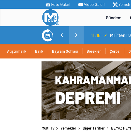
Foto Galeri
Video Galeri
Yemek T
Gündem
11:18
/
Atıştırmalık
Balık
Bayram Sofrasi
Börekler
Çorba
D
Multi TV
Yemekler
Diğer Tarifler
BEYAZ PEYN