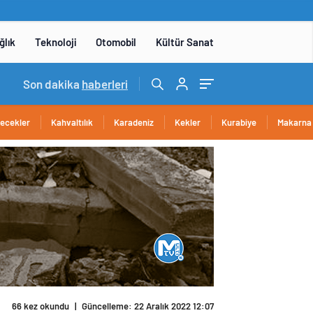
ğlık
Teknoloji
Otomobil
Kültür Sanat
14:05
Son dakika
/
Yerli otomobil TOGG’un ustaları burada yetişece
haberleri
cecekler
Kahvaltılık
Karadeniz
Kekler
Kurabiye
Makarna
66 kez okundu
|
Güncelleme: 22 Aralık 2022 12:07