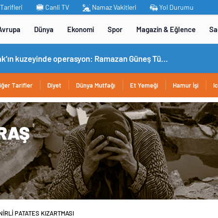
arifleri
Canli TV
Namaz Vakitleri
Yol Durumu
Avrupa
Dünya
Ekonomi
Spor
Magazin & Eğlence
Sa
MİT’ten Irak’ın kuzeyinde operasyon: Ramazan Güneş Türkiye’ye getirildi
iğer Tarifler
Diyet
Dünya Mutfağı
Et Yemeği
Hamur İşi
I
İRLİ PATATES KIZARTMASI