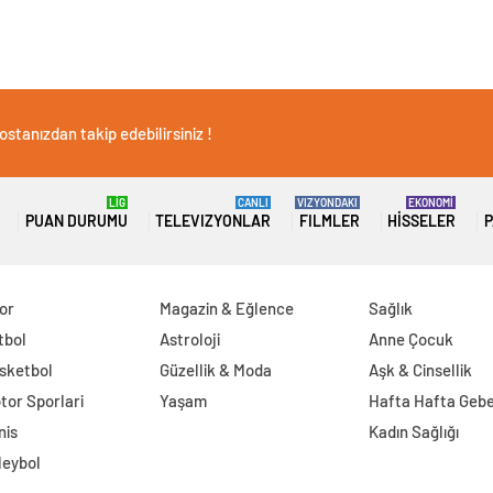
stanızdan takip edebilirsiniz !
LİG
CANLI
VIZYONDAKI
EKONOMİ
PUAN DURUMU
TELEVIZYONLAR
FILMLER
HISSELER
P
or
Magazin & Eğlence
Sağlık
tbol
Astroloji
Anne Çocuk
sketbol
Güzellik & Moda
Aşk & Cinsellik
tor Sporlari
Yaşam
Hafta Hafta Gebe
nis
Kadın Sağlığı
leybol