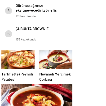
Görünce ağzınızı
ekşitmeyeceğiniz 5 nefis
4
kereviz tarifi
191 kez okundu
ÇUBUKTA BROWNİE
5
165 kez okundu
Tartiflette (Peynirli
Meyaneli Mercimek
Patates)
Çorbası