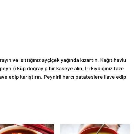
yın ve ısıttığınız ayçiçek yağında kızartın. Kağıt havlu
peyniri küp doğrayıp bir kaseye alın. İri kıydığınız taze
e edip karıştırın. Peynirli harcı patateslere ilave edip