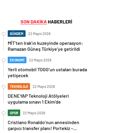
SON DAKİKA
HABERLERİ
GÜNDEM
22 Mayıs 2026
MİT’ten Irak’ın kuzeyinde operasyon:
Ramazan Güneş Türkiye’ye getirildi
EKONOMİ
22 Mayıs 2026
Yerli otomobil TOGG’un ustaları burada
yetişecek
TEKNOLOJİ
22 Mayıs 2026
DENEYAP Teknoloji Atölyeleri
uygulama sınavı 1 Ekim’de
SPOR
22 Mayıs 2026
Cristiano Ronaldo’nun annesinden
çarpıcı transfer planı! Portekiz –