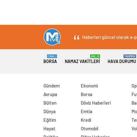
Haberleri güncel olarak e-po
CANLI
ANLIK
TAHMİNİ
BORSA
NAMAZ VAKITLERI
HAVA DURUMU
Gündem
Ekonomi
Sp
Avrupa
Borsa
Fu
Bülten
Döviz Haberleri
Ba
Dünya
Emtia
Mo
Eğitim
Kredi
Te
Hayat
Otomobil
Vo