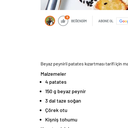
0
BEĞENDİM
ABONE OL
Beyaz peynirli patates kızartması tarifi için 
Malzemeler
4 patates
150 g beyaz peynir
3 dal taze soğan
Çörek otu
Kişniş tohumu