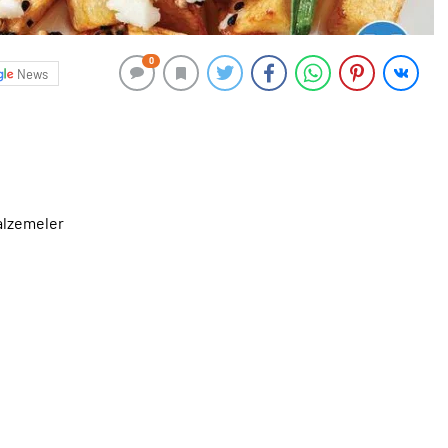
0
News
malzemeler