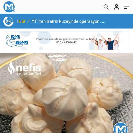
11:18
/
MİT’ten Irak’ın kuzeyinde operasyon: Ramazan Güneş Türkiye’ye getirildi