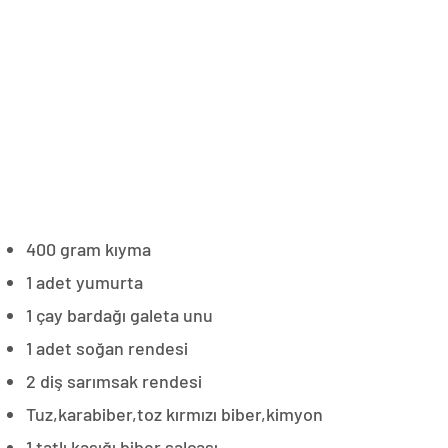
400 gram kıyma
1 adet yumurta
1 çay bardağı galeta unu
1 adet soğan rendesi
2 diş sarımsak rendesi
Tuz,karabiber,toz kırmızı biber,kimyon
1 tatlı kaşığı biber salçası