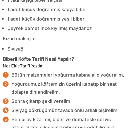
1 adet küçük doğranmış kapya biber
1 adet küçük doğranmış yeşil biber
Çeyrek demet ince kıyılmış maydanoz
Kızartmak için;
Sıvıyağ
Biberli Köfte Tarifi Nasıl Yapılır?
Not Ekle
Tarifi Yazdır
Bütün malzemeleri yoğurma kabına alıp yoğuralım.
Yoğurdumuz köftemizin üzerini kapatıp bir saat
dolapta dinlendirelim.
Sonra çıkarıp şekil verelim.
Sıvıyağ döktüğümüz tavada önlü arkalı pişirelim.
Ben pilav kızarmış biber ve domatesle servis
ettim. Sizde dilediğiniz gibi servis edebilirsiniz.