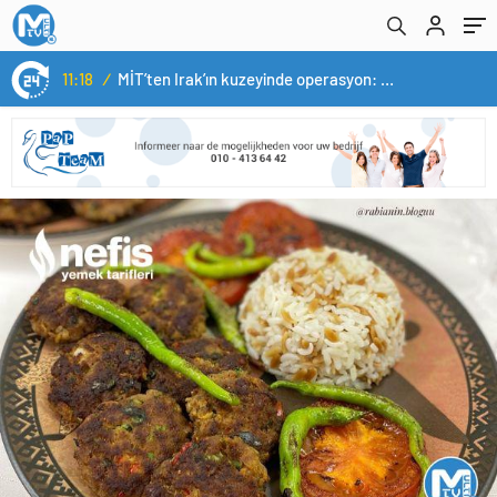
14:05
/
Yerli otomobil TOGG’un ustaları burada yetişecek