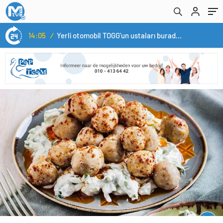
14:05
/
Yerli otomobil TOGG’un ustaları burada yetişecek