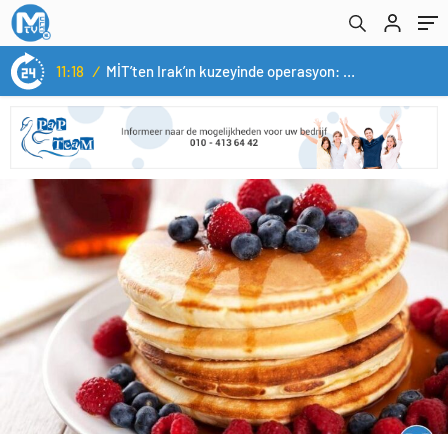
11:18
/
MİT’ten Irak’ın kuzeyinde operasyon: Ramazan Güneş Türkiye’ye getirildi