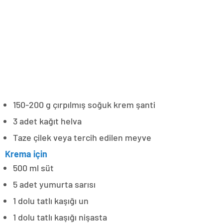
150-200 g çırpılmış soğuk krem şanti
3 adet kağıt helva
Taze çilek veya tercih edilen meyve
Krema için
500 ml süt
5 adet yumurta sarısı
1 dolu tatlı kaşığı un
1 dolu tatlı kaşığı nişasta