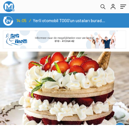
14:05
/
Yerli otomobil TOGG’un ustaları burada yetişecek