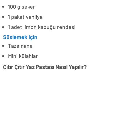
100 g seker
1 paket vanilya
1 adet limon kabuğu rendesi
Süslemek için
Taze nane
Mini külahlar
Çıtır Çıtır Yaz Pastası Nasıl Yapılır?