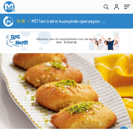
11:18
/
MİT’ten Irak’ın kuzeyinde operasyon: Ramazan Güneş Türkiye’ye getirildi