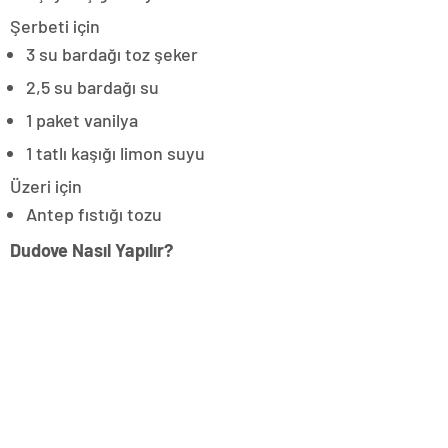
Şerbeti için
3 su bardağı toz şeker
2,5 su bardağı su
1 paket vanilya
1 tatlı kaşığı limon suyu
Üzeri için
Antep fıstığı tozu
Dudove Nasıl Yapılır?