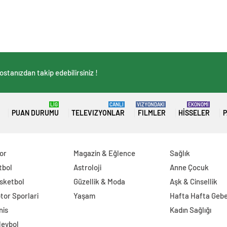
stanızdan takip edebilirsiniz !
LİG
CANLI
VIZYONDAKI
EKONOMİ
PUAN DURUMU
TELEVIZYONLAR
FILMLER
HISSELER
P
or
Magazin & Eğlence
Sağlık
tbol
Astroloji
Anne Çocuk
sketbol
Güzellik & Moda
Aşk & Cinsellik
tor Sporlari
Yaşam
Hafta Hafta Gebe
nis
Kadın Sağlığı
leybol