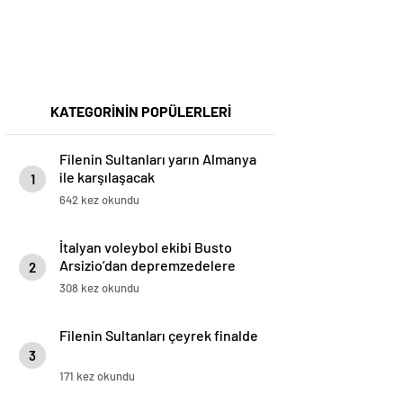
KATEGORİNİN POPÜLERLERİ
Filenin Sultanları yarın Almanya
ile karşılaşacak
1
642 kez okundu
İtalyan voleybol ekibi Busto
Arsizio’dan depremzedelere
2
destek
308 kez okundu
Filenin Sultanları çeyrek finalde
3
171 kez okundu