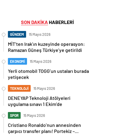
SON DAKİKA
HABERLERİ
GÜNDEM
15 Mayıs 2026
MİT’ten Irak’ın kuzeyinde operasyon:
Ramazan Güneş Türkiye’ye getirildi
EKONOMİ
15 Mayıs 2026
Yerli otomobil TOGG’un ustaları burada
yetişecek
TEKNOLOJİ
15 Mayıs 2026
DENEYAP Teknoloji Atölyeleri
uygulama sınavı 1 Ekim’de
SPOR
15 Mayıs 2026
Cristiano Ronaldo’nun annesinden
çarpıcı transfer planı! Portekiz –