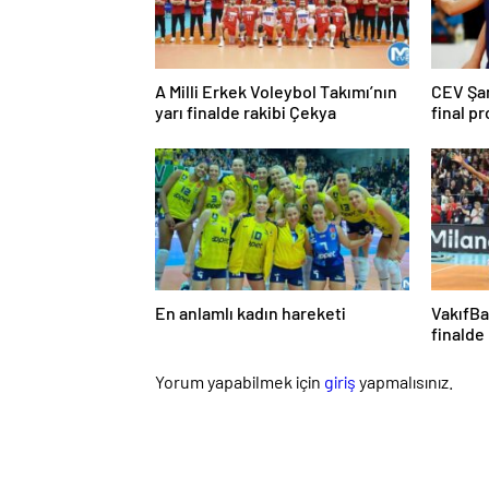
A Milli Erkek Voleybol Takımı’nın
CEV Şam
yarı finalde rakibi Çekya
final p
En anlamlı kadın hareketi
VakıfBan
finalde
Yorum yapabilmek için
giriş
yapmalısınız.