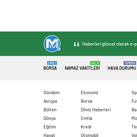
Haberleri güncel olarak e-po
CANLI
ANLIK
TAHMİNİ
BORSA
NAMAZ VAKITLERI
HAVA DURUMU
Gündem
Ekonomi
Sp
Avrupa
Borsa
Fu
Bülten
Döviz Haberleri
Ba
Dünya
Emtia
Mo
Eğitim
Kredi
Te
Hayat
Otomobil
Vo