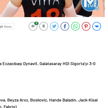
0
News
da Eczacıbaşı Dynavit, Galatasaray HDI Sigorta’yı 3-0
va, Beyza Arıcı, Boskovic, Hande Baladın, Jack-Kisal
, Fabris)