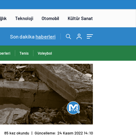
ğlık
Teknoloji
Otomobil
Kültür Sanat
14:05
Son dakika
/
Yerli otomobil TOGG’un ustaları burada yetişece
haberleri
erleri
Tenis
Voleybol
85 kez okundu
|
Güncelleme: 24 Kasım 2022 14:10