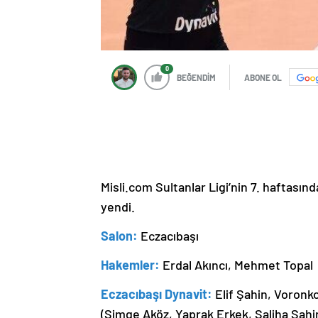
0
BEĞENDİM
ABONE OL
Misli.com Sultanlar Ligi’nin 7. haftasın
yendi.
Salon:
Eczacıbaşı
Hakemler:
Erdal Akıncı, Mehmet Topal
Eczacıbaşı Dynavit:
Elif Şahin, Voronko
(Simge Aköz, Yaprak Erkek, Saliha Şahin