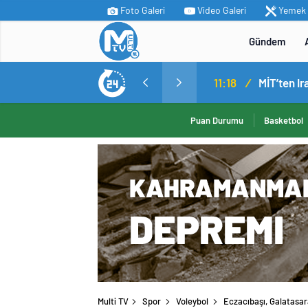
Foto Galeri
Video Galeri
Yemek T
Gündem
11:18
/
Puan Durumu
Basketbol
Multi TV
Spor
Voleybol
Eczacıbaşı, Galatasar