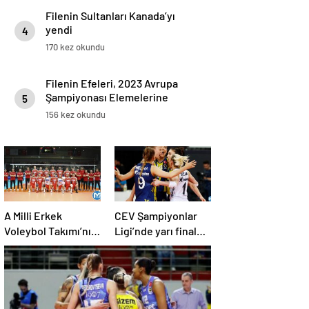
Filenin Sultanları Kanada’yı
yendi
4
170 kez okundu
Filenin Efeleri, 2023 Avrupa
Şampiyonası Elemelerine
5
galibiyetle başladı
156 kez okundu
A Milli Erkek
CEV Şampiyonlar
Voleybol Takımı’nın
Ligi’nde yarı final
yarı finalde rakibi
programı belli oldu
Çekya