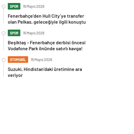
İspanya maçı sonrası tepkilere kız
kardeşinden sert cevap
SPOR
15 Mayıs 2026
Fenerbahçe’den Hull City’ye transfer
olan Pelkas, geleceğiyle ilgili konuştu
SPOR
15 Mayıs 2026
Beşiktaş – Fenerbahçe derbisi öncesi
Vodafone Park önünde satırlı kavga!
OTOMOBİL
15 Mayıs 2026
Suzuki, Hindistan’daki üretimine ara
veriyor