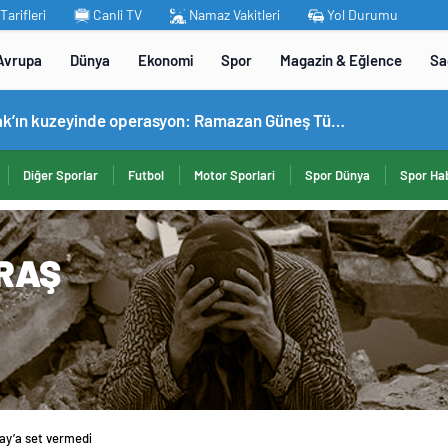
arifleri
Canli TV
Namaz Vakitleri
Yol Durumu
Avrupa
Dünya
Ekonomi
Spor
Magazin & Eğlence
Sa
MİT’ten Irak’ın kuzeyinde operasyon: Ramazan Güneş Türkiye’ye getirildi
Diğer Sporlar
Futbol
Motor Sporlari
Spor Dünya
Spor Hab
ay’a set vermedi