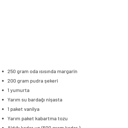
250 gram oda ısısında margarin
200 gram pudra şekeri
1 yumurta
Yarım su bardağı nişasta
1 paket vanilya
Yarım paket kabartma tozu
Aldığı kadar un (500 gram kadar )