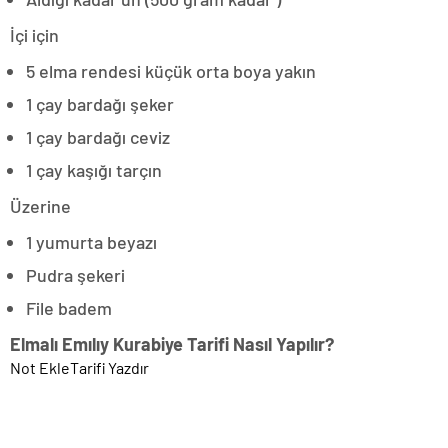
İçi için
5 elma rendesi küçük orta boya yakın
1 çay bardağı şeker
1 çay bardağı ceviz
1 çay kaşığı tarçın
Üzerine
1 yumurta beyazı
Pudra şekeri
File badem
Elmalı Emılıy Kurabiye Tarifi Nasıl Yapılır?
Not Ekle
Tarifi Yazdır