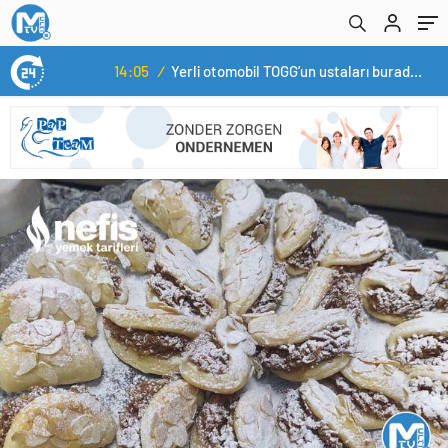
14:05
/
Yerli otomobil TOGG’un ustaları burada yetişecek