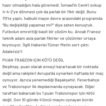
hazır olmadığını hala göremedi. İsmael’in Cenk’i sokup
4-4-2’ye dönmesi çok da parlak bir fikir değil. Bunu
70’te yaptı, halbuki maçın devre arasındaki programda
“Bu değişikliği yapamaz mı?” diye zaten konuştuk.
Futbolun emrettiği basit bir çözüm bu. Ancak Fransız
teknik adam asla parlak fikirler ve çözümler ortaya
koymuyor. İlgili HaberlerTümer Metin sert çıktı:
Adaletsiz!1
PUAN TRABZON iÇiN KÖTÜ DEĞiL
Beşiktaş, puan olarak enseyi karartacak bir noktada
değil ama rakipleri Avrupa’da oynarken haftada bir maç
oynuyor. Ayrıca yenemediği Başakşehir, Fenerbahçe
ve Trabzonspor ile deplasmanda oynayacak. Diğer
taraftan bakarsak bu 1 puan Trabzonspor için kötü
değil. Son 10 günde 4’üncü maçını oynayan bordo