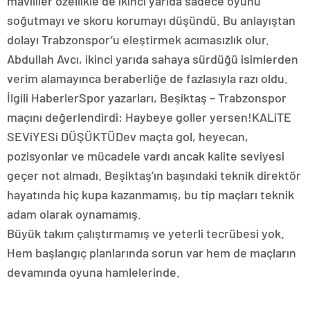
mavililer özellikle de ikinci yarıda sadece oyunu
soğutmayı ve skoru korumayı düşündü. Bu anlayıştan
dolayı Trabzonspor’u eleştirmek acımasızlık olur.
Abdullah Avcı, ikinci yarıda sahaya sürdüğü isimlerden
verim alamayınca beraberliğe de fazlasıyla razı oldu.
İlgili HaberlerSpor yazarları, Beşiktaş – Trabzonspor
maçını değerlendirdi: Haybeye goller yersen!KALiTE
SEViYESi DÜŞÜKTÜDev maçta gol, heyecan,
pozisyonlar ve mücadele vardı ancak kalite seviyesi
geçer not almadı. Beşiktaş’ın başındaki teknik direktör
hayatında hiç kupa kazanmamış, bu tip maçları teknik
adam olarak oynamamış.
Büyük takım çalıştırmamış ve yeterli tecrübesi yok.
Hem başlangıç planlarında sorun var hem de maçların
devamında oyuna hamlelerinde.