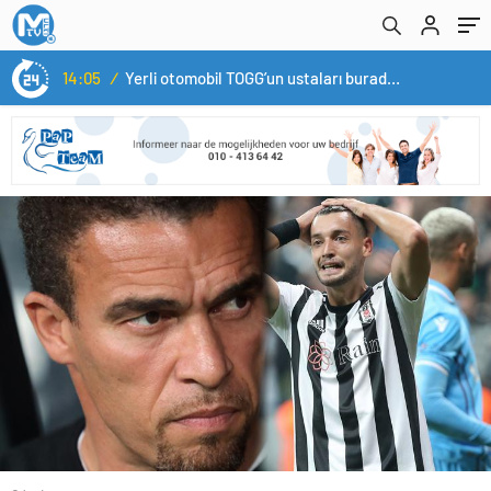
14:05
/
Yerli otomobil TOGG’un ustaları burada yetişecek