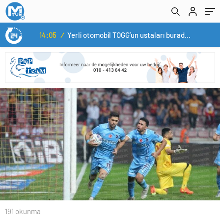
14:05
/
Yerli otomobil TOGG’un ustaları burada yetişecek
191 okunma