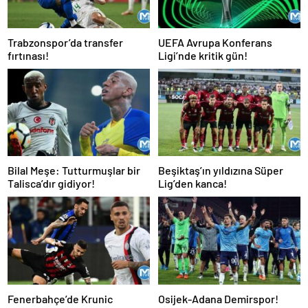
Trabzonspor’da transfer
UEFA Avrupa Konferans
fırtınası!
Ligi’nde kritik gün!
Bilal Meşe: Tutturmuşlar bir
Beşiktaş’ın yıldızına Süper
Talisca’dır gidiyor!
Lig’den kanca!
Fenerbahçe’de Krunic
Osijek-Adana Demirspor!