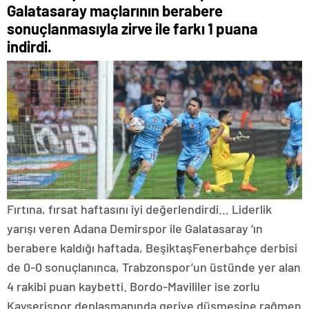
Galatasaray maçlarının berabere
sonuçlanmasıyla zirve ile farkı 1 puana
indirdi.
Fırtına, fırsat haftasını iyi değerlendirdi… Liderlik
yarışı veren Adana Demirspor ile Galatasaray ‘ın
berabere kaldığı haftada, BeşiktaşFenerbahçe derbisi
de 0-0 sonuçlanınca, Trabzonspor’un üstünde yer alan
4 rakibi puan kaybetti. Bordo-Mavililer ise zorlu
Kayserispor deplasmanında geriye düşmesine rağmen