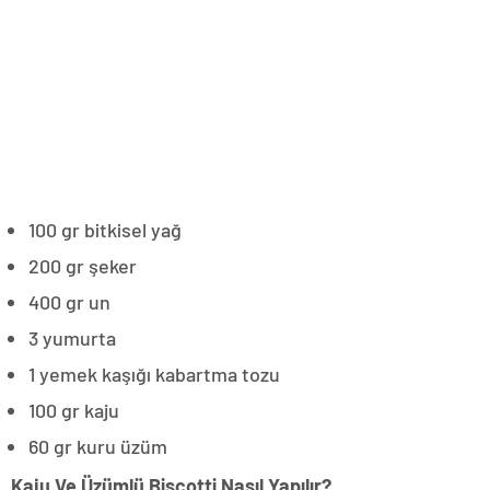
100 gr bitkisel yağ
200 gr şeker
400 gr un
3 yumurta
1 yemek kaşığı kabartma tozu
100 gr kaju
60 gr kuru üzüm
Kaju Ve Üzümlü Biscotti Nasıl Yapılır?