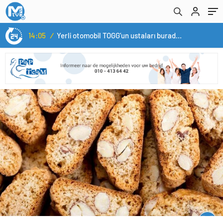
14:05
/
Yerli otomobil TOGG’un ustaları burada yetişecek