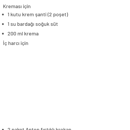
Kreması için
1 kutu krem şanti (2 poşet)
1 su bardağı soğuk süt
200 ml krema
İç harcı için
2 paket Antep fıstıklı krokan