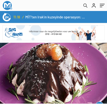
11:18
/
MİT’ten Irak’ın kuzeyinde operasyon: Ramazan Güneş Türkiye’ye getirildi