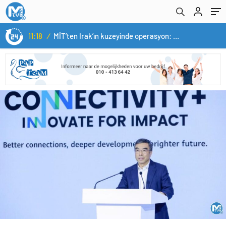
11:18
/
MİT’ten Irak’ın kuzeyinde operasyon: Ramazan Güneş Türkiye’ye getirildi