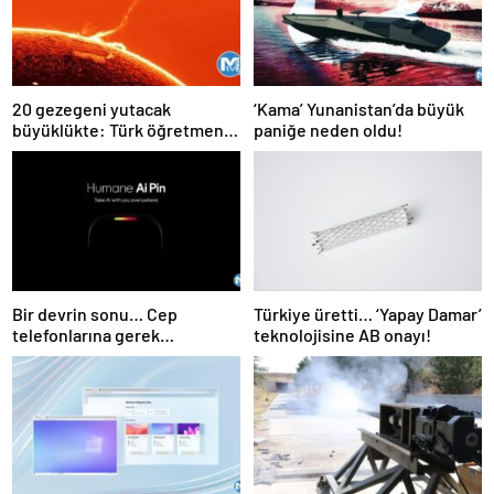
20 gezegeni yutacak
‘Kama’ Yunanistan’da büyük
büyüklükte: Türk öğretmen
paniğe neden oldu!
kaydetti daha önce böylesi
hiç görülmedi
Bir devrin sonu… Cep
Türkiye üretti… ‘Yapay Damar’
telefonlarına gerek
teknolojisine AB onayı!
kalmayacak!