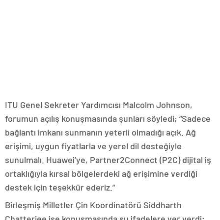
ITU Genel Sekreter Yardımcısı Malcolm Johnson,
forumun açılış konuşmasında şunları söyledi; “Sadece
bağlantı imkanı sunmanın yeterli olmadığı açık. Ağ
erişimi, uygun fiyatlarla ve yerel dil desteğiyle
sunulmalı. Huawei’ye, Partner2Connect (P2C) dijital iş
ortaklığıyla kırsal bölgelerdeki ağ erişimine verdiği
destek için teşekkür ederiz.”
Birleşmiş Milletler Çin Koordinatörü Siddharth
Chatterjee ise konuşmasında şu ifadelere yer verdi;