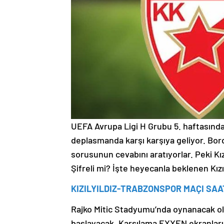
UEFA Avrupa Ligi H Grubu 5. haftasında 
deplasmanda karşı karşıya geliyor. Bo
sorusunun cevabını aratıyorlar. Peki Kı
Şifreli mi? İşte heyecanla beklenen Kız
KIZILYILDIZ-TRABZONSPOR MAÇI SA
Rajko Mitic Stadyumu’nda oynanacak ola
başlayacak. Karşılama EXXEN ekranlarınd