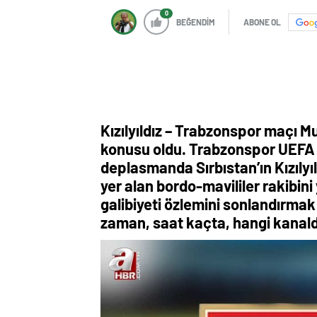
0
BEĞENDİM
ABONE OL
Kızılyıldız – Trabzonspor maçı 
konusu oldu. Trabzonspor UEFA 
deplasmanda Sırbıstan’ın Kızılyıl
yer alan bordo-mavililer rakibin
galibiyeti özlemini sonlandırmak 
zaman, saat kaçta, hangi kanald