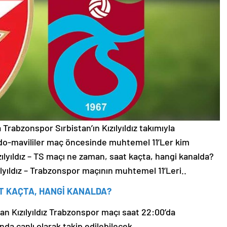
Trabzonspor Sırbistan’ın Kızılyıldız takımıyla
rdo-mavililer maç öncesinde muhtemel 11’Ler kim
zılyıldız – TS maçı ne zaman, saat kaçta, hangi kanalda?
ılyıldız – Trabzonspor maçının muhtemel 11’Leri..
AT KAÇTA, HANGİ KANALDA?
n Kızılyıldız Trabzonspor maçı saat 22:00’da
a canlı olarak takip edilebilecek.