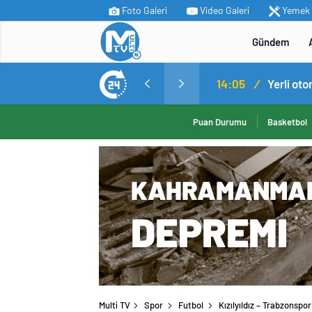
Foto Galeri
Video Galeri
Yemek T
Gündem
MİT’ten Irak’ın kuzeyinde operasyon: Ramazan Güneş Türkiye’ye getirildi
14:05
/
Yerli ot
Puan Durumu
Basketbol
Multi TV
Spor
Futbol
Kızılyıldız – Trabzons