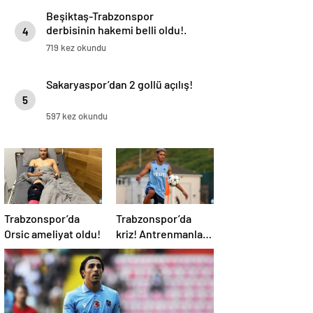
Beşiktaş-Trabzonspor
derbisinin hakemi belli oldu!.
4
719 kez okundu
Sakaryaspor’dan 2 gollü açılış!
5
597 kez okundu
Trabzonspor’da
Trabzonspor’da
Orsic ameliyat oldu!
kriz! Antrenmanlara
çıkmıyor