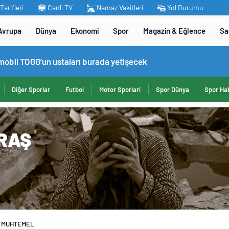
arifleri
Canli TV
Namaz Vakitleri
Yol Durumu
Avrupa
Dünya
Ekonomi
Spor
Magazin & Eğlence
Sa
omobil TOGG’un ustaları burada yetişecek
Diğer Sporlar
Futbol
Motor Sporlari
Spor Dünya
Spor Hab
por MUHTEMEL