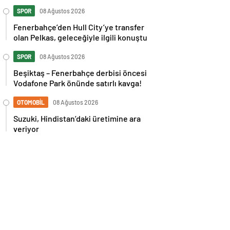
İspanya maçı sonrası tepkilere kız
kardeşinden sert cevap
SPOR
08 Ağustos 2026
Fenerbahçe’den Hull City’ye transfer
olan Pelkas, geleceğiyle ilgili konuştu
SPOR
08 Ağustos 2026
Beşiktaş – Fenerbahçe derbisi öncesi
Vodafone Park önünde satırlı kavga!
OTOMOBİL
08 Ağustos 2026
Suzuki, Hindistan’daki üretimine ara
veriyor