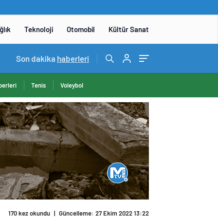
ğlık
Teknoloji
Otomobil
Kültür Sanat
15:06
Son dakika
/
DENEYAP Teknoloji Atölyeleri uygulama sınavı 1 
haberleri
erleri
Tenis
Voleybol
170 kez okundu
|
Güncelleme: 27 Ekim 2022 13:22