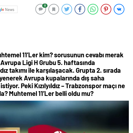
0
News
Muhtemel 11’Ler kim? sorusunun cevabı merak
Avrupa Ligi H Grubu 5. haftasında
dız takımı ile karşılaşacak. Grupta 2. sırada
i yenerek Avrupa kupalarında dış saha
istiyor. Peki Kızılyıldız – Trabzonspor maçı ne
a? Muhtemel 11’Ler belli oldu mu?