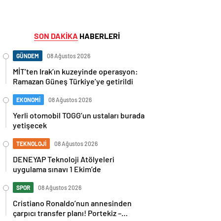
SON DAKİKA
HABERLERİ
GÜNDEM
08 Ağustos 2026
MİT’ten Irak’ın kuzeyinde operasyon:
Ramazan Güneş Türkiye’ye getirildi
EKONOMİ
08 Ağustos 2026
Yerli otomobil TOGG’un ustaları burada
yetişecek
TEKNOLOJİ
08 Ağustos 2026
DENEYAP Teknoloji Atölyeleri
uygulama sınavı 1 Ekim’de
SPOR
08 Ağustos 2026
Cristiano Ronaldo’nun annesinden
çarpıcı transfer planı! Portekiz –