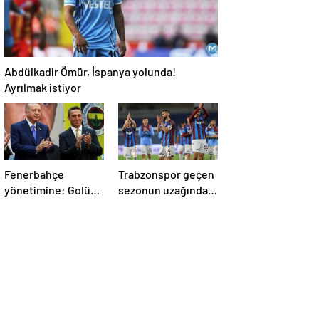
Abdülkadir Ömür, İspanya yolunda!
Ayrılmak istiyor
Fenerbahçe
Trabzonspor geçen
yönetimine: Golü
sezonun uzağında
de mi çıkıp Erdoğan
kaldı
atsın!