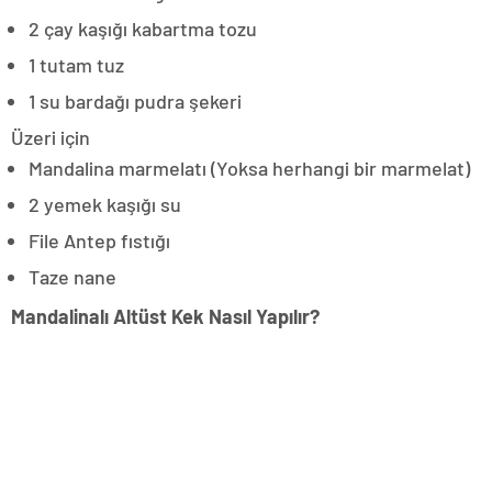
2 çay kaşığı kabartma tozu
1 tutam tuz
1 su bardağı pudra şekeri
Üzeri için
Mandalina marmelatı (Yoksa herhangi bir marmelat)
2 yemek kaşığı su
File Antep fıstığı
Taze nane
Mandalinalı Altüst Kek Nasıl Yapılır?