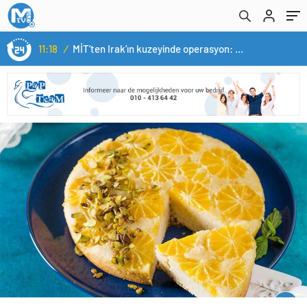
11:18
/
MİT’ten Irak’ın kuzeyinde operasyon: Ramazan Güneş Türkiye’ye getirildi