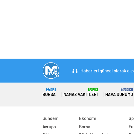
Haberleri güncel olarak e-po
CANLI
ANLIK
TAHMİNİ
BORSA
NAMAZ VAKITLERI
HAVA DURUMU
Gündem
Ekonomi
Sp
Avrupa
Borsa
Fu