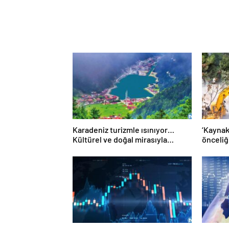
Karadeniz turizmle ısınıyor…
‘Kaynak
Kültürel ve doğal mirasıyla
önceliğ
özellikle Ortadoğulu turistlerin
gözdesi konumunda