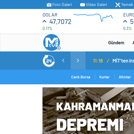
Foto Galeri
Video Galeri
Yemek T
DOLAR
EUR
47,7072
5
0.17%
0.3%
Gündem
11:18
/
Canlı Borsa
Kurlar
Altınlar