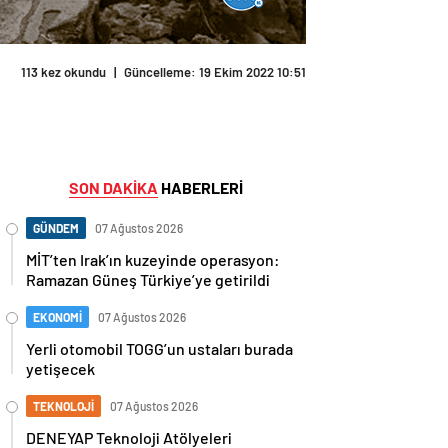
113 kez okundu
|
Güncelleme: 19 Ekim 2022 10:51
SON DAKİKA
HABERLERİ
GÜNDEM
07 Ağustos 2026
MİT’ten Irak’ın kuzeyinde operasyon:
Ramazan Güneş Türkiye’ye getirildi
EKONOMİ
07 Ağustos 2026
Yerli otomobil TOGG’un ustaları burada
yetişecek
TEKNOLOJİ
07 Ağustos 2026
DENEYAP Teknoloji Atölyeleri