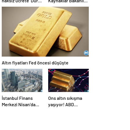
haksız ücrete ‘Dur’
Kaynaklar Bakanlığı
denildi
en az lise mezunu
personel alımı
yapıyor! Başvuru
şartları neler?
Altın fiyatları Fed öncesi düşüşte
İstanbul Finans
Ons altın sıkışma
Merkezi Nisan’da
yaşıyor! ABD
açılıyor! Paranın
verilerine
nabız burada atacak
odaklanıldı