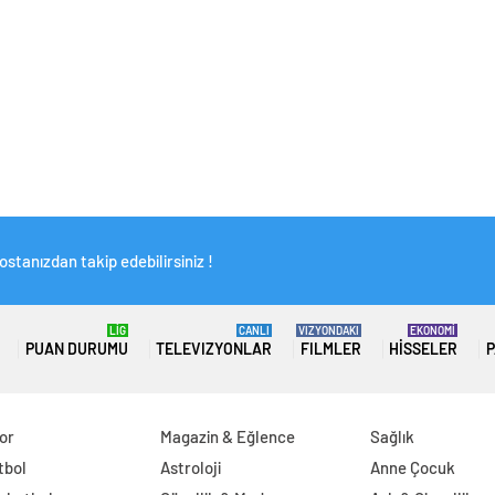
stanızdan takip edebilirsiniz !
LİG
CANLI
VIZYONDAKI
EKONOMİ
PUAN DURUMU
TELEVIZYONLAR
FILMLER
HISSELER
P
or
Magazin & Eğlence
Sağlık
tbol
Astroloji
Anne Çocuk