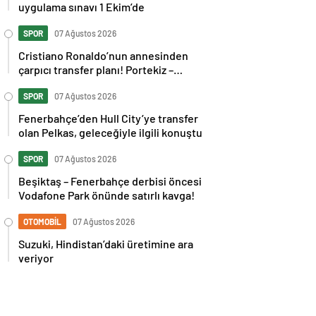
uygulama sınavı 1 Ekim’de
SPOR
07 Ağustos 2026
Cristiano Ronaldo’nun annesinden
çarpıcı transfer planı! Portekiz –
İspanya maçı sonrası tepkilere kız
kardeşinden sert cevap
SPOR
07 Ağustos 2026
Fenerbahçe’den Hull City’ye transfer
olan Pelkas, geleceğiyle ilgili konuştu
SPOR
07 Ağustos 2026
Beşiktaş – Fenerbahçe derbisi öncesi
Vodafone Park önünde satırlı kavga!
OTOMOBİL
07 Ağustos 2026
Suzuki, Hindistan’daki üretimine ara
veriyor