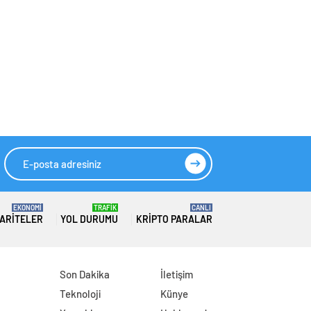
EKONOMİ
TRAFİK
CANLI
ARITELER
YOL DURUMU
KRIPTO PARALAR
Son Dakika
İletişim
Teknoloji
Künye