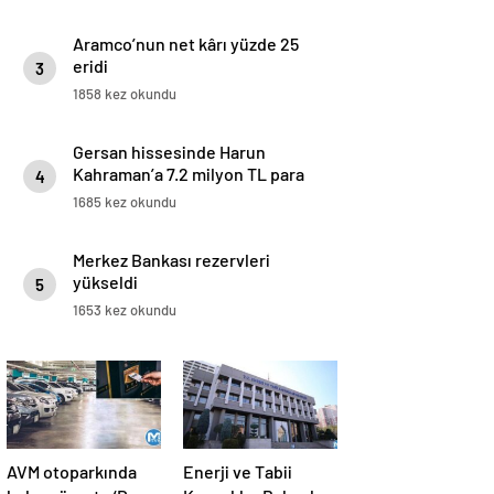
Aramco’nun net kârı yüzde 25
eridi
3
1858 kez okundu
Gersan hissesinde Harun
Kahraman’a 7.2 milyon TL para
4
cezası
1685 kez okundu
Merkez Bankası rezervleri
yükseldi
5
1653 kez okundu
AVM otoparkında
Enerji ve Tabii