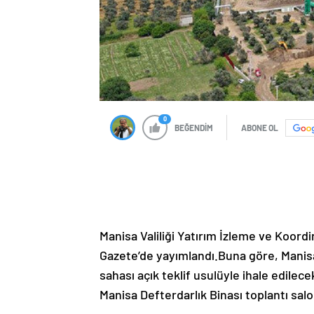
0
BEĞENDİM
ABONE OL
Manisa Valiliği Yatırım İzleme ve Koordi
Gazete’de yayımlandı.Buna göre, Manisa’
sahası açık teklif usulüyle ihale edilece
Manisa Defterdarlık Binası toplantı sal