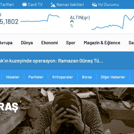
arifleri
Canli TV
Namaz Vakitleri
Yol Durumu
O
ALTIN(gr)
5,1802
%
Avrupa
Dünya
Ekonomi
Spor
Magazin & Eğlence
Sa
MİT’ten Irak’ın kuzeyinde operasyon: Ramazan Güneş Türkiye’ye getirildi
Hisseler
Pariteler
Kritoparalar
Borsa
Diğer Haberler