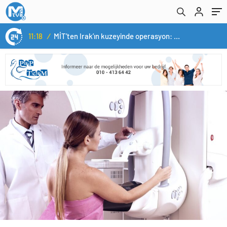
11:18
/
MİT’ten Irak’ın kuzeyinde operasyon: Ramazan Güneş Türkiye’ye getirildi