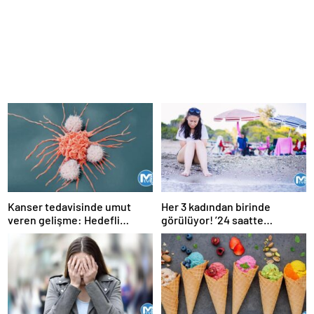
Kanser tedavisinde umut
Her 3 kadından birinde
veren gelişme: Hedefli
görülüyor! ’24 saatte
kemoterapi hapı
geçmiyorsa doktora
başvurulmalı’