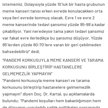
istememiz. Dolayısıyla yüzde 10´luk bir hasta grubunun
meme kanseri tanısı erken evrede konulacakken orta
veya ileri evrede konmuş olacak. Evre 1 ve evre 2
meme kanserinde tedavi şansımız yüzde 95-99´a kadar
çıkabiliyor. Yani neredeyse tama yakın tedavi şansımız
var fakat evre ilerledikçe bu şansımız düşüyor. Yüzde
95´lerden yüzde 60-70´lere varan bir geri çekilmeden
bahsedebiliriz” dedi.
“PANDEMİ KORKUSUYLA MEME KANSERİ VE TARAMA
KORKUSUNU BİRLEŞTİRİP HASTANELERE
GELMEMEZLİK YAPMAYIN”
“Pandemi korkusuyla meme kanseri ve tarama
korkusunu birleştirip hastanelere gelmemezlik
yapmayın” diyen Doç. Dr. Kartal, şu açıklamalarda
bulundu: “Pandemi koşulları hem bakanlığımızın hem
de dünyanın uyguladığı sağlık politikaları sonrasında