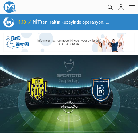
11:18
/
MİT’ten Irak’ın kuzeyinde operasyon: Ramazan Güneş Türkiye’ye getirildi