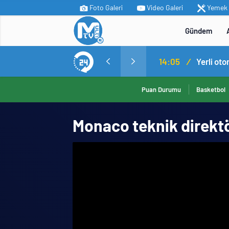
Foto Galeri
Video Galeri
Yemek T
Gündem
MİT’ten Irak’ın kuzeyinde operasyon: Ramazan Güneş Türkiye’ye getirildi
14:05
/
Yerli ot
Puan Durumu
Basketbol
Monaco teknik direktö