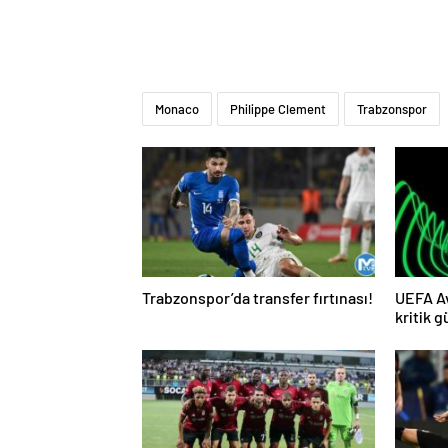
Monaco
Philippe Clement
Trabzonspor
Trabzonspor’da transfer fırtınası!
UEFA Av
kritik g