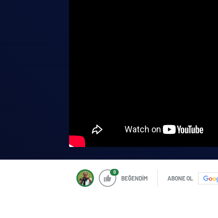
0
BEĞENDİM
ABONE OL