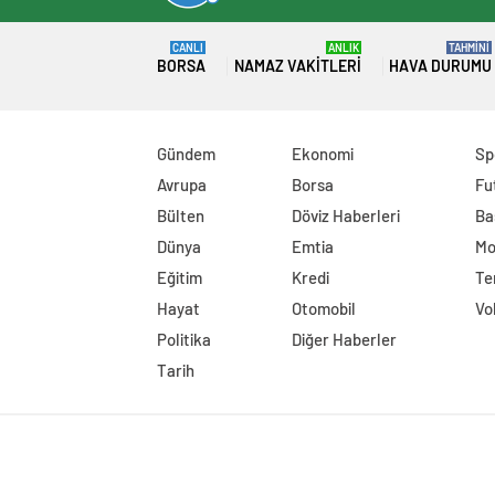
CANLI
ANLIK
TAHMİNİ
BORSA
NAMAZ VAKITLERI
HAVA DURUMU
Gündem
Ekonomi
Sp
Avrupa
Borsa
Fu
Bülten
Döviz Haberleri
Ba
Dünya
Emtia
Mo
Eğitim
Kredi
Te
Hayat
Otomobil
Vo
Politika
Diğer Haberler
Tarih