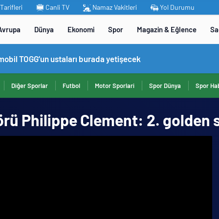
arifleri
Canli TV
Namaz Vakitleri
Yol Durumu
Avrupa
Dünya
Ekonomi
Spor
Magazin & Eğlence
Sa
omobil TOGG’un ustaları burada yetişecek
Diğer Sporlar
Futbol
Motor Sporlari
Spor Dünya
Spor Hab
rü Philippe Clement: 2. golden 