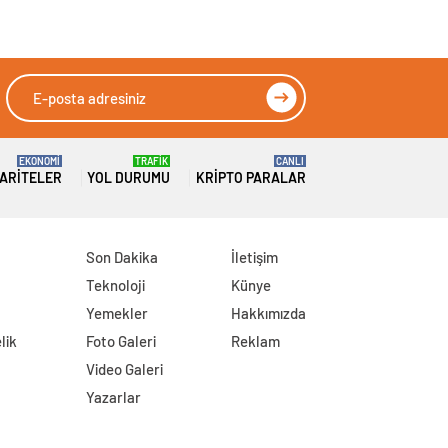
EKONOMİ
TRAFİK
CANLI
ARITELER
YOL DURUMU
KRIPTO PARALAR
Son Dakika
İletişim
Teknoloji
Künye
Yemekler
Hakkımızda
lik
Foto Galeri
Reklam
Video Galeri
Yazarlar