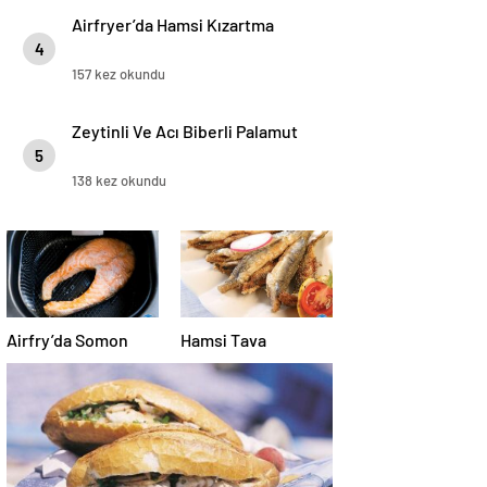
Airfryer’da Hamsi Kızartma
4
157 kez okundu
Zeytinli Ve Acı Biberli Palamut
5
138 kez okundu
Airfry’da Somon
Hamsi Tava