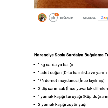
0
BEĞENDİM
ABONE OL
Narenciye Soslu Sardalya Buğulama Ta
1 kg sardalya balığı
1 adet soğan (Orta kalınlıkta ve yarı
1/4 demet maydanoz (İnce kıyılmış)
2 diş sarımsak (İnce yuvarlak dilimle
1 yemek kaşığı tereyağı (Küp doğran
2 yemek kaşığı zeytinyağı