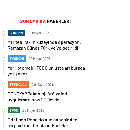
SON DAKİKA
HABERLERİ
GÜNDEM
20 Mayıs 2026
MİT’ten Irak’ın kuzeyinde operasyon:
Ramazan Güneş Türkiye’ye getirildi
EKONOMİ
20 Mayıs 2026
Yerli otomobil TOGG’un ustaları burada
yetişecek
TEKNOLOJİ
20 Mayıs 2026
DENEYAP Teknoloji Atölyeleri
uygulama sınavı 1 Ekim’de
SPOR
20 Mayıs 2026
Cristiano Ronaldo’nun annesinden
çarpıcı transfer planı! Portekiz –