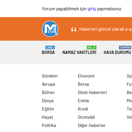
Yorum yapabilmek için
giriş
yapmalısınız.
Haberleri güncel olarak e-po
CANLI
ANLIK
TAHMİNİ
BORSA
NAMAZ VAKITLERI
HAVA DURUMU
Gündem
Ekonomi
Sp
Avrupa
Borsa
Fu
Bülten
Döviz Haberleri
Ba
Dünya
Emtia
Mo
Eğitim
Kredi
Te
Hayat
Otomobil
Vo
Politika
Diğer Haberler