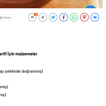
0
News
rifi İçin malzemeler
m ay şeklinde doğranmış)
nmiş)
mış)