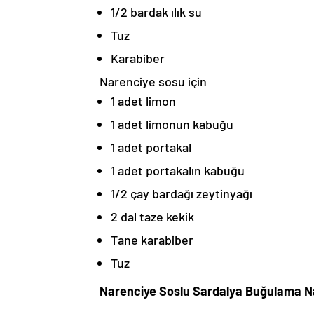
1/2 bardak ılık su
Tuz
Karabiber
Narenciye sosu için
1 adet limon
1 adet limonun kabuğu
1 adet portakal
1 adet portakalın kabuğu
1/2 çay bardağı zeytinyağı
2 dal taze kekik
Tane karabiber
Tuz
Narenciye Soslu Sardalya Buğulama Nas