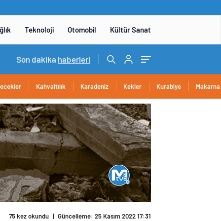
ğlık
Teknoloji
Otomobil
Kültür Sanat
15:06
Son dakika
/
DENEYAP Teknoloji Atölyeleri uygulama sınavı 1 
haberleri
cecekler
Kahvaltılık
Karadeniz
Kekler
Kurabiye
Makarna
75 kez okundu
|
Güncelleme: 25 Kasım 2022 17:31