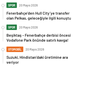
İspanya maçı sonrası tepkilere kız
kardeşinden sert cevap
SPOR
20 Mayıs 2026
Fenerbahçe’den Hull City’ye transfer
olan Pelkas, geleceğiyle ilgili konuştu
SPOR
20 Mayıs 2026
Beşiktaş – Fenerbahçe derbisi öncesi
Vodafone Park önünde satırlı kavga!
OTOMOBİL
20 Mayıs 2026
Suzuki, Hindistan’daki üretimine ara
veriyor