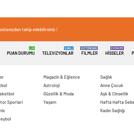
stanızdan takip edebilirsiniz !
LİG
CANLI
VIZYONDAKI
EKONOMİ
PUAN DURUMU
TELEVIZYONLAR
FILMLER
HISSELER
P
or
Magazin & Eğlence
Sağlık
tbol
Astroloji
Anne Çocuk
sketbol
Güzellik & Moda
Aşk & Cinsellik
tor Sporlari
Yaşam
Hafta Hafta Gebe
nis
Kadın Sağlığı
leybol