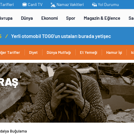
arifleri
Canli TV
Namaz Vakitleri
Yol Durumu
Avrupa
Dünya
Ekonomi
Spor
Magazin & Eğlence
Sa
omobil TOGG’un ustaları burada yetişecek
iğer Tarifler
Diyet
Dünya Mutfağı
Et Yemeği
Hamur İşi
I
rdalya Buğulama