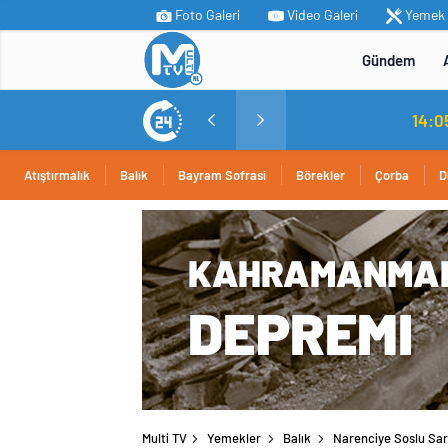
Foto Galeri
Video Galeri
Yemek T
Gündem
MİT’ten Irak’ın kuzeyinde operasyon: Ramazan Güneş Türkiye’ye getirildi
14:05
/
Yerli ot
Atıştırmalık
Balık
Bayram Sofrasi
Börekler
Çorba
D
Multi TV
Yemekler
Balık
Narenciye Soslu Sa