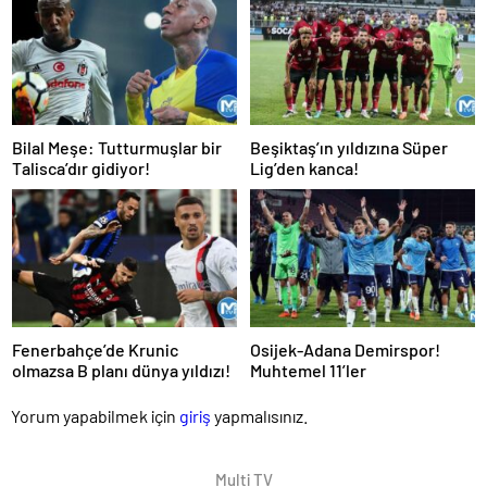
Bilal Meşe: Tutturmuşlar bir
Beşiktaş’ın yıldızına Süper
Talisca’dır gidiyor!
Lig’den kanca!
Fenerbahçe’de Krunic
Osijek-Adana Demirspor!
olmazsa B planı dünya yıldızı!
Muhtemel 11’ler
Yorum yapabilmek için
giriş
yapmalısınız.
Multi TV