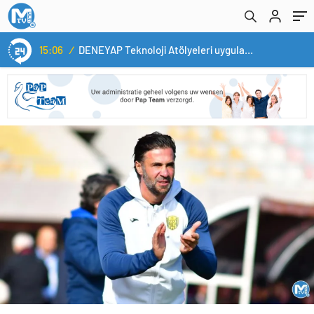
açıklamaları
15:06
/
DENEYAP Teknoloji Atölyeleri uygulama sınavı 1 Ekim’de