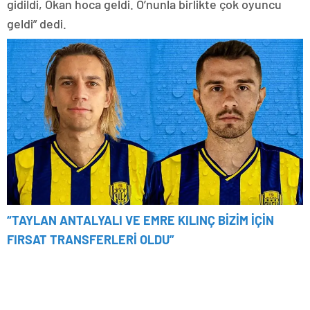
gidildi, Okan hoca geldi. O’nunla birlikte çok oyuncu
geldi” dedi.
“TAYLAN ANTALYALI VE EMRE KILINÇ BİZİM İÇİN
FIRSAT TRANSFERLERİ OLDU”