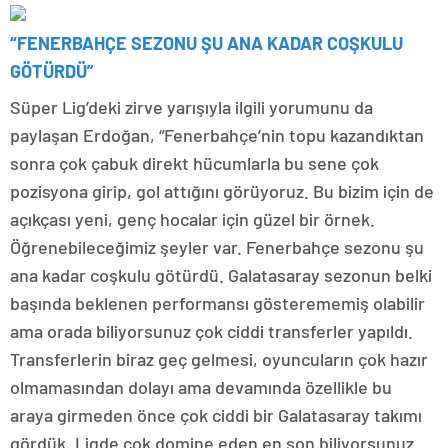
“FENERBAHÇE SEZONU ŞU ANA KADAR COŞKULU
GÖTÜRDÜ”
Süper Lig’deki zirve yarışıyla ilgili yorumunu da
paylaşan Erdoğan, “Fenerbahçe’nin topu kazandıktan
sonra çok çabuk direkt hücumlarla bu sene çok
pozisyona girip, gol attığını görüyoruz. Bu bizim için de
açıkçası yeni, genç hocalar için güzel bir örnek.
Öğrenebileceğimiz şeyler var. Fenerbahçe sezonu şu
ana kadar coşkulu götürdü. Galatasaray sezonun belki
başında beklenen performansı gösterememiş olabilir
ama orada biliyorsunuz çok ciddi transferler yapıldı.
Transferlerin biraz geç gelmesi, oyuncuların çok hazır
olmamasından dolayı ama devamında özellikle bu
araya girmeden önce çok ciddi bir Galatasaray takımı
gördük. Ligde çok domine eden en son biliyorsunuz