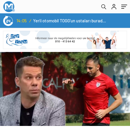
14:05
/
Yerli otomobil TOGG’un ustaları burada yetişecek