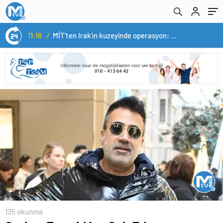
11:18
/
MİT’ten Irak’ın kuzeyinde operasyon: Ramazan Güneş Türkiye’ye getirildi
135 okunma