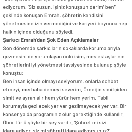
ediyorum. ‘Siz susun, işiniz konuşsun derim’ ben”
şeklinde konuşan Emrah, şöhretin kendisini
yönetmesine izin vermediğini ve kariyeri boyunca hep
halkın içinde olduğunu söyledi.
Şarkıcı Emrah’dan Şok Eden Açıklamalar
Son dönemde şarkıcıların sokaklarda korumalarıyla
gezmesini de yorumlayan ünlü isim, meslektaşlarının
şöhretlerini iyi yönetmesi tavsiyesinde bulunup şöyle
konuştu:
Ben insan içinde olmayı seviyorum, onlarla sohbet
etmeyi, merhaba demeyi severim. Örneğin simitçiden
simit ve ayran alır hem yürür hem yerim. Tabii
korumayla gezilecek yer var gezilmeyecek yer var. Bir
konser ya da programınız olur gerektiğinde kullanılır.
Öbür türlü şöyle bir şey vardır. ‘Şöhret mi sizi
idare ediyor, siz mi şöhreti idare ediyorsunuz?’