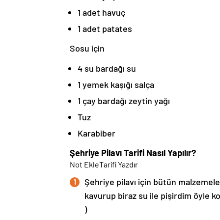
1 adet havuç
1 adet patates
Sosu için
4 su bardağı su
1 yemek kaşığı salça
1 çay bardağı zeytin yağı
Tuz
Karabiber
Şehriye Pilavı Tarifi Nasıl Yapılır?
Not Ekle
Tarifi Yazdır
Şehriye pilavı için bütün malzemele
kavurup biraz su ile pişirdim öyle k
)