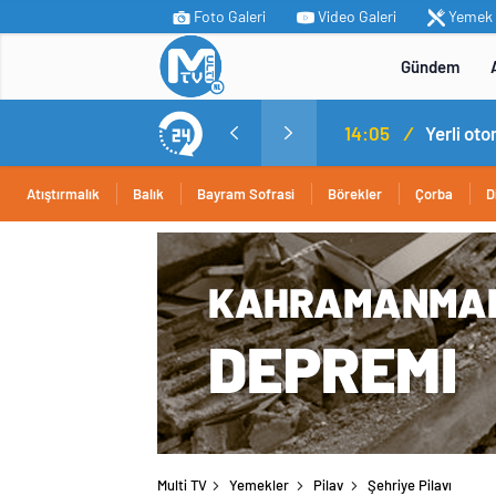
Foto Galeri
Video Galeri
Yemek T
Gündem
MİT’ten Irak’ın kuzeyinde operasyon: Ramazan Güneş Türkiye’ye getirildi
14:05
/
Yerli ot
Atıştırmalık
Balık
Bayram Sofrasi
Börekler
Çorba
D
Multi TV
Yemekler
Pilav
Şehriye Pilavı