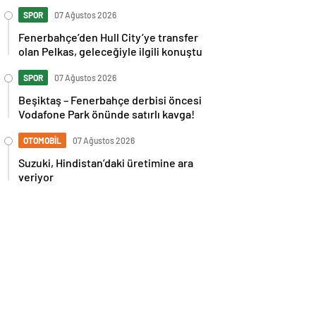
İspanya maçı sonrası tepkilere kız
kardeşinden sert cevap
SPOR
07 Ağustos 2026
Fenerbahçe’den Hull City’ye transfer
olan Pelkas, geleceğiyle ilgili konuştu
SPOR
07 Ağustos 2026
Beşiktaş – Fenerbahçe derbisi öncesi
Vodafone Park önünde satırlı kavga!
OTOMOBİL
07 Ağustos 2026
Suzuki, Hindistan’daki üretimine ara
veriyor