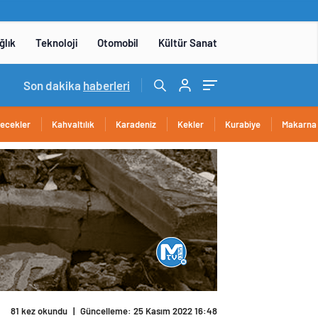
ğlık
Teknoloji
Otomobil
Kültür Sanat
15:06
Son dakika
/
DENEYAP Teknoloji Atölyeleri uygulama sınavı 1 
haberleri
cecekler
Kahvaltılık
Karadeniz
Kekler
Kurabiye
Makarna
81 kez okundu
|
Güncelleme: 25 Kasım 2022 16:48