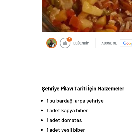
0
BEĞENDİM
ABONE OL
Şehriye Pilavı Tarifi İçin Malzemeler
1 su bardağı arpa şehriye
1 adet kapya biber
1 adet domates
1 adet yeşil biber