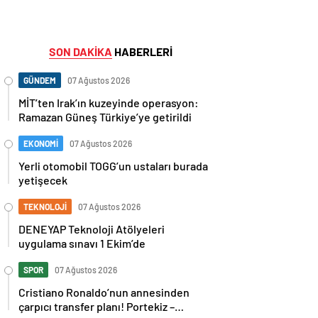
SON DAKİKA
HABERLERİ
GÜNDEM
07 Ağustos 2026
MİT’ten Irak’ın kuzeyinde operasyon:
Ramazan Güneş Türkiye’ye getirildi
EKONOMİ
07 Ağustos 2026
Yerli otomobil TOGG’un ustaları burada
yetişecek
TEKNOLOJİ
07 Ağustos 2026
DENEYAP Teknoloji Atölyeleri
uygulama sınavı 1 Ekim’de
SPOR
07 Ağustos 2026
Cristiano Ronaldo’nun annesinden
çarpıcı transfer planı! Portekiz –