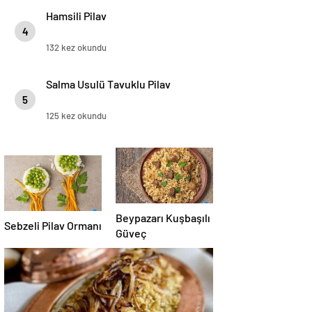
Hamsili Pilav
4
132 kez okundu
Salma Usulü Tavuklu Pilav
5
125 kez okundu
Beypazarı Kuşbaşılı
Sebzeli Pilav Ormanı
Güveç