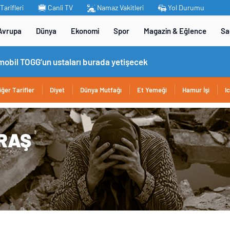
arifleri
Canli TV
Namaz Vakitleri
Yol Durumu
Avrupa
Dünya
Ekonomi
Spor
Magazin & Eğlence
Sa
omobil TOGG’un ustaları burada yetişecek
iğer Tarifler
Diyet
Dünya Mutfağı
Et Yemeği
Hamur İşi
I