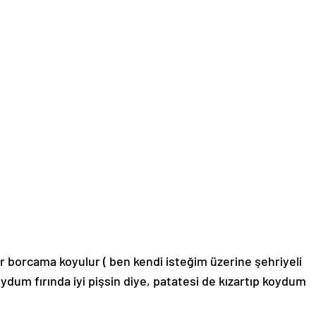
r borcama koyulur ( ben kendi isteğim üzerine şehriyeli
oydum fırında iyi pişsin diye, patatesi de kızartıp koydum